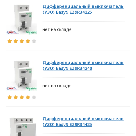
Дифференциальный выключатель
В
(УЗО) Easy9 EZ9R34225
отношении
нет на складе
обработки
персональных
данных
Дифференциальный выключатель
(УЗО) Easy9 EZ9R34240
Общество с ограниченной
ответственностью
«ОПТИКЭНЕРГОКАБЕЛЬ»
нет на складе
УТВЕРЖДАЮ
Директор ООО
«ОПТИКЭНЕРГОКАБЕЛЬ»
В.А. Прокопчук _________​
Дифференциальный выключатель
(УЗО) Easy9 EZ9R34425
г. Минск