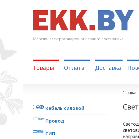
Магазин электротоваров от первого поставщика
Товары
Оплата
Доставка
Нов
Главная
Све
Кабель силовой
Провод
Светод
светов
СИП
направ