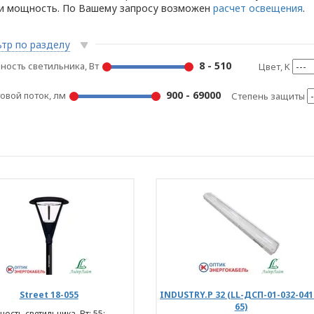
и мощность. По Вашему запросу возможен
расчет освещения
.
тр по разделу
8 - 510
ость светильника, Вт
Цвет, K
900 - 69000
овой поток, лм
Степень защиты
Street 18-055
INDUSTRY.Р 32 (LL-ДСП-01-032-041
65)
ость светильника, Вт: 55;