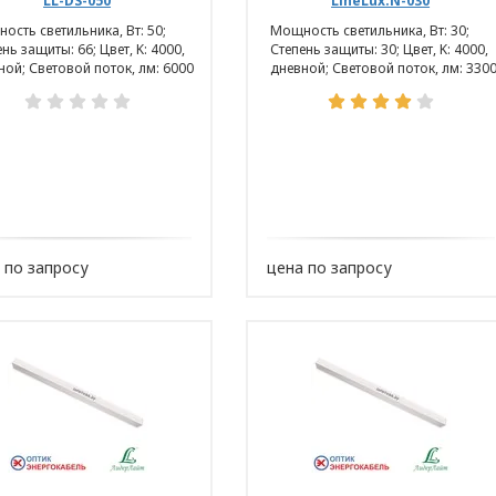
х данных ООО «ЭлектроКабельКомплект».
LL-DS-050
LineLux.N-030
ость светильника, Вт: 50;
Мощность светильника, Вт: 30;
нь защиты: 66; Цвет, K: 4000,
Степень защиты: 30; Цвет, K: 4000,
ной; Световой поток, лм: 6000
дневной; Световой поток, лм: 330
ние отношений
рсональных данных
ЕЛЬ» в отношении обработки персональных да
 по запросу
цена по запросу
2021 N 99-З «О защите персональных
сональных данных);
2008 N 455-З «Об информации,
ции»;
спублики Беларусь.
реализации Политики в отношении защиты пер
кументы: