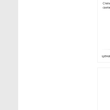
Степ
свети
цена
ПОЛИТИКА ОПЕРА
В отношении обр
Общество с ограниченной ответстве
«ОПТИКЭНЕРГОКАБЕЛЬ»
УТВЕРЖДАЮ