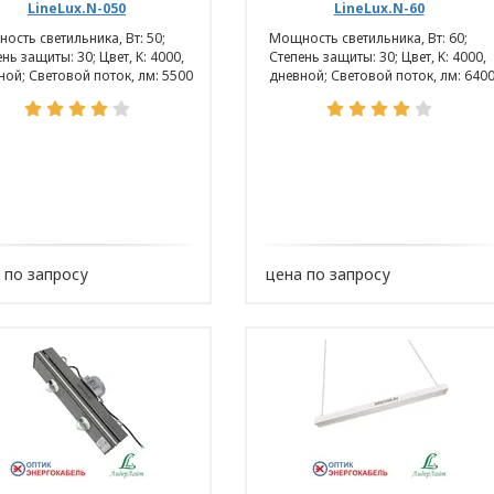
ерсональных данных в ООО «ОПТИКЭНЕРГОКАБЕЛ
LineLux.N-050
LineLux.N-60
онфиденциальности при обработке
ость светильника, Вт: 50;
Мощность светильника, Вт: 60;
ные данные (Приложение 2);
нь защиты: 30; Цвет, K: 4000,
Степень защиты: 30; Цвет, K: 4000,
ной; Световой поток, лм: 5500
дневной; Световой поток, лм: 640
кументы, направленные на
 защиты персональных данных.
ия,
 по запросу
цена по запросу
оящем Положении
е – информация, характеризующая физиологич
его уникальной идентификации (отпечатки пальц
бражение и другое);
– прекращение доступа к персональным данным 