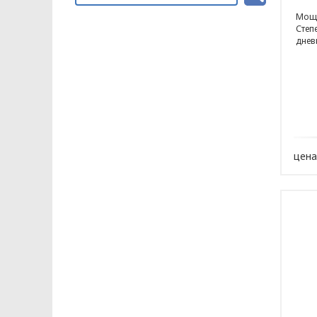
Мощн
Степе
днев
цена