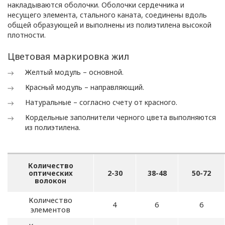
накладываются оболочки. Оболочки сердечника и
несущего элемента, стального каната, соединены вдоль
общей образующей и выполнены из полиэтилена высокой
плотности.
ПОЛИТИКА
Цветовая маркировка жил
ОПЕРАТОРА
Желтый модуль – основной.
В
Красный модуль – направляющий.
отношении
Натуральные – согласно счету от красного.
обработки
Кордельные заполнители черного цвета выполняются
из полиэтилена.
персональных
данных
Количество
оптических
2-30
38-48
50-72
волокон
Общество с ограниченной
ответственностью
Количество
4
6
6
«ОПТИКЭНЕРГОКАБЕЛЬ»
элементов
УТВЕРЖДАЮ