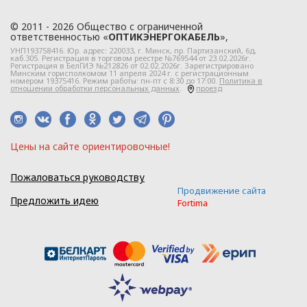
персональных данных.
1.3. Локальные правовые
© 2011 - 2026 Общество с ограниченной
ответственностью «
ОПТИКЭНЕРГОКАБЕЛЬ
»,
акты по вопросам
УНП193758416. Юр. адрес:
220033
, г.
Минск
,
пр. Партизанский, 6д
,
обработки и
каб.305. Регистрация в торговом реестре №769544 от 23.02.2026г.
Регистрация в БелГИЭ №212826 от 02.02.2026г. Зарегистрировано
защиты персональных
Минским горисполкомом 11 апреля 2024 г. с регистрационным
номером 19375416. Режим работы: пн-пт с 8:30 до 17:00.
Политика в
данных разрабатываются
отношении обработки персональных данных
.
проезд
на основании Политики в
отношении персональных
данных ООО
Цeны нa caйтe opиeнтиpoвoчные!
«ЭлектроКабельКомплект».
Пожаловаться руководству
Глава 2
Продвижение сайта
Предложить идею
Fortima
Правовое
регулирование
отношений
в сфере