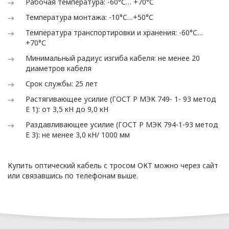
Рабочая температура: -60°С… +70°С
(далее – Политика)
определяет
Температура монтажа: -10°С…+50°С
цели, принципы, способы,
Температура транспортировки и хранения: -60°С…
условия обработки
+70°С
персональных данных,
Минимальный радиус изгиба кабеля: не менее 20
требования к защите
диаметров кабеля
персональных данных,
Срок службы: 25 лет
которые обрабатываются
Растягивающее усилие (ГОСТ Р МЭК 749- 1- 93 метод
в
Е 1): от 3,5 кН до 9,0 кН
ООО «ОПТИКЭНЕРГОКАБЕЛЬ».
Раздавливающее усилие (ГОСТ Р МЭК 794-1-93 метод
1.2. Политика в
Е 3): не менее 3,0 кН/ 1000 мм
отношении персональных
данных разработана с
Купить оптический кабель с тросом ОКТ можно через сайт
учетом требований
или связавшись по телефонам выше.
законодательства
Республики Беларусь,
регулирующего
область защиты