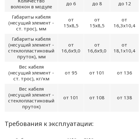
Количество
до 6
до 8
до 12
Директор ООО
волокон в модуле
«ОПТИКЭНЕРГОКАБЕЛЬ»
Габариты кабеля
от
от
от
В.А. Прокопчук _________​
(несущий элемент -
15х8,5
15х8,5
16,3х10,4
ст. трос), мм
Габариты кабеля
г. Минск
(несущий элемент -
от
от
от
стеклопластиковый
16,6х9,0
16,6х9,0
18,1х10,4
Глава 1
пруток), мм
Общие
Вес кабеля
(несущий элемент -
от 95
от 101
от 136
положения
ст. трос), кг/км
Вес кабеля
(несущий элемент -
от 101
от 108
от 138
стеклопластиковый
1.1. Настоящая политика в
пруток)
отношении обработки
персональных данных
Требования к эксплуатации:
в ООО
«ОПТИКЭНЕРГОКАБЕЛЬ»