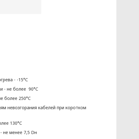
КЭНЕРГОКАБЕЛЬ» (далее – Политика)
бования к защите персональных
законодательства Республики
рева - -15°С
ых разрабатываются на основании
и - не более 90°С
е более 250°С
ям невозгорания кабелей при коротком
олее 130°С
 не менее 7,5 Dн