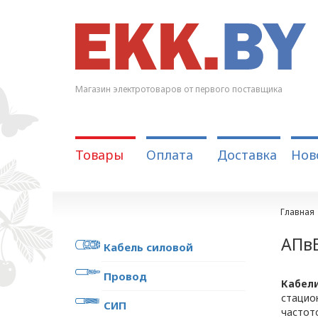
Магазин электротоваров от первого поставщика
Товары
Оплата
Доставка
Нов
Главная
АПвБ
Кабель силовой
Провод
Кабели
стацио
СИП
частото