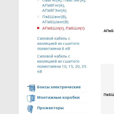
ПвВГнг(А), ПвВГЭнг(А),
АПвВГнг(А),
АПвВГЭнг(А)
ПвБШвнг(В),
АПвБШвнг(В)
АПвБШп(г), ПвБШп(г)
ПОЛИТИКА ОПЕРА
АПвБ
Силовой кабель с
В отношении обр
изоляцией из сшитого
полиэтилена 6 кВ
Общество с ограниченной ответстве
Силовой кабель с
«ОПТИКЭНЕРГОКАБЕЛЬ»
изоляцией из сшитого
полиэтилена 10, 15, 20, 35
УТВЕРЖДАЮ
кВ
Директор ООО
«ОПТИКЭНЕРГОКАБЕЛЬ»
В.А. Прокопчук _________​
Боксы электрические
ПвБШ
Монтажные коробки
г. Минск
Прожекторы