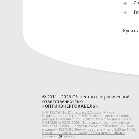
Ср
Га
2.1. Политика ООО «ОПТИКЭНЕРГОКАБ
нормативно правовых актах:
Конституция Республики Беларусь;
Купить
Закон Республики Беларусь от 07.05.
данных» (далее - Закон о защите пер
Закон Республики Беларусь от 10.11.
информатизации и защите информа
иные нормативные правовые акты Ре
2.2. ООО «ОПТИКЭНЕРГОКАБЕЛЬ» для 
локальные правовые акты и иные до
Положение об обработке и защите п
© 2011 - 2026 Общество с ограниченной
Положение о порядке обеспечения к
ответственностью
информации, содержащей персональ
«
ОПТИКЭНЕРГОКАБЕЛЬ
»,
УНП193758416. Юр. адрес:
220033
, г.
Минск
,
пр.
иные локальные правовые акты и до
Партизанский, 6д
, каб.305. Регистрация в торговом
реестре №769544 от 23.02.2026г. Регистрация в БелГИЭ
№212826 от 02.02.2026г. Зарегистрировано Минским
регулирование отношений в области
горисполкомом 11 апреля 2024 г. с регистрационным
номером 19375416. Режим работы: пн-пт с 8:30 до 17:00.
Политика в отношении обработки персональных
данных
.
проезд