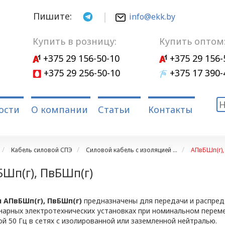
Пишите:
info@ekk.by
Купить в розницу:
Купить оптом
+375 29 156-50-10
+375 29 156-
+375 29 256-50-10
+375 17 390-
ости
О компании
Статьи
Контакты
Кабель силовой СПЭ
Силовой кабель с изоляцией ...
АПвБШп(г),
Шп(г), ПвБШп(г)
 АПвБШп(г), ПвБШп(г)
предназначены для передачи и распреде
нарных электротехнических установках при номинальном перем
й 50 Гц в сетях с изолированной или заземленной нейтралью.