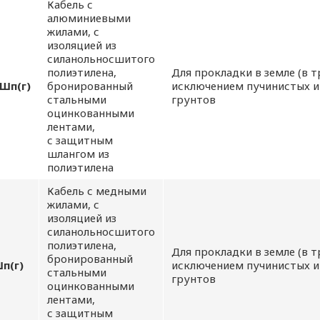
Кабель с
алюминиевыми
жилами, с
изоляцией из
силанольносшитого
полиэтилена,
Для прокладки в земле (в т
ТОРА
Шп(г)
бронированный
исключением пучинистых и
стальными
грунтов
аботки персональных 
оцинкованными
лентами,
с защитным
нностью
шлангом из
полиэтилена
Кабель с медными
жилами, с
изоляцией из
силанольносшитого
полиэтилена,
Для прокладки в земле (в т
бронированный
п(г)
исключением пучинистых и
стальными
грунтов
оцинкованными
лентами,
с защитным