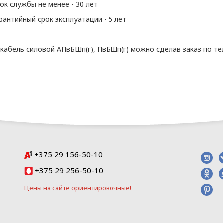
ок службы не менее - 30 лет
рантийный срок эксплуатации - 5 лет
ЕЛЬ» в отношении обработки персональных да
 кабель силовой АПвБШп(г), ПвБШп(г) можно сделав заказ по те
2021 N 99-З «О защите персональных
сональных данных);
2008 N 455-З «Об информации,
ции»;
спублики Беларусь.
реализации Политики в отношении защиты пер
кументы:
ерсональных данных в ООО «ОПТИКЭНЕРГОКАБЕЛ
+375 29 156-50-10
онфиденциальности при обработке
ные данные (Приложение 2);
+375 29 256-50-10
кументы, направленные на
Цeны нa caйтe opиeнтиpoвoчные!
 защиты персональных данных.