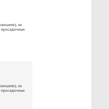
раншеях), за
 просадочных
данных
раншеях), за
 просадочных