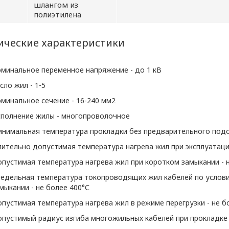
шлангом из
полиэтилена
ические характеристики
ии обработки персональных данных в ООО «ОПТИ
минальное переменное напряжение - до 1 кВ
, условия обработки персональных данных, тре
сло жил - 1-5
 ООО «ОПТИКЭНЕРГОКАБЕЛЬ».
минальное сечение - 16-240 мм2
ьных данных разработана с учетом требований 
полнение жилы - многопроволочное
щиты персональных данных.
нимальная температура прокладки без предварительного подог
опросам обработки и защиты персональных данн
ительно допустимая температура нагрева жил при эксплуатаци
х данных ООО «ЭлектроКабельКомплект».
пустимая температура нагрева жил при коротком замыкании - н
едельная температура токопроводящих жил кабелей по услови
мыкании - не более 400°С
ние отношений
пустимая температура нагрева жил в режиме перегрузки - не б
рсональных данных
пустимый радиус изгиба многожильных кабелей при прокладке -