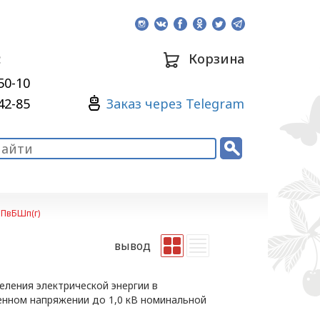
:
Корзина
50-10
Зaкaз через Telegram
42-85
 ПвБШп(г)
вывод
ления электрической энергии в
енном напряжении до 1,0 кВ номинальной