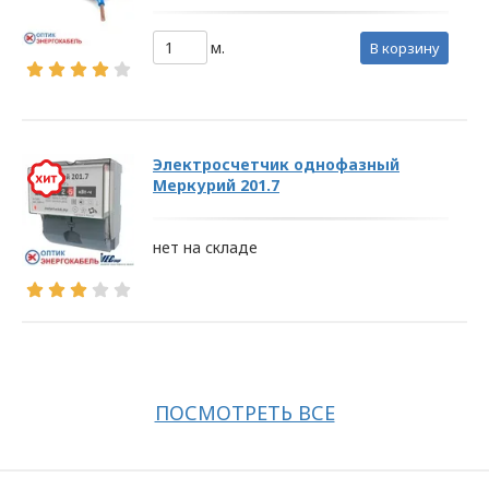
условия обработки
м.
персональных данных,
в корзину
требования к защите
персональных данных,
которые обрабатываются
в
Электросчетчик однофазный
ООО «ОПТИКЭНЕРГОКАБЕЛЬ».
Меркурий 201.7
1.2. Политика в
отношении персональных
нет на складе
данных разработана с
учетом требований
законодательства
Республики Беларусь,
регулирующего
область защиты
ПОСМОТРЕТЬ ВСЕ
персональных данных.
1.3. Локальные правовые