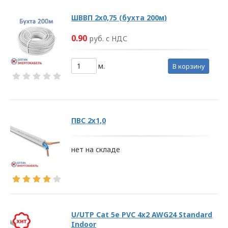
ПОЛИТИКА
ШВВП 2х0,75 (бухта 200м)
ОПЕРАТОРА
0.90
руб. с НДС
В
м.
в корзину
отношении
обработки
персональных
ПВС 2х1,0
данных
нет на складе
Общество с ограниченной
ответственностью
«ОПТИКЭНЕРГОКАБЕЛЬ»
УТВЕРЖДАЮ
Директор ООО
U/UTP Cat 5e PVC 4х2 AWG24 Standard
«ОПТИКЭНЕРГОКАБЕЛЬ»
Indoor