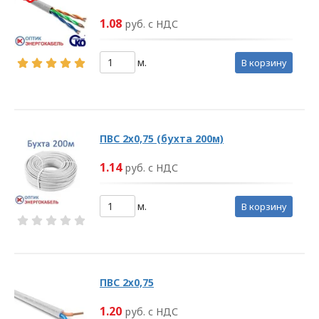
В.А. Прокопчук _________​
1.08
руб. с НДС
г. Минск
м.
в корзину
Глава 1
Общие
положения
ПВС 2х0,75 (бухта 200м)
1.14
руб. с НДС
1.1. Настоящая политика в
м.
в корзину
отношении обработки
персональных данных
в ООО
«ОПТИКЭНЕРГОКАБЕЛЬ»
(далее – Политика)
ПВС 2х0,75
определяет
1.20
руб. с НДС
цели, принципы, способы,