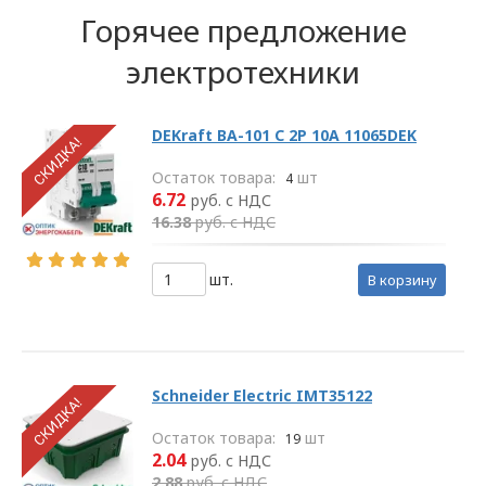
акты по вопросам
Горячее предложение
обработки и
защиты персональных
электротехники
данных разрабатываются
на основании Политики в
отношении персональных
DEKraft ВА-101 C 2P 10A 11065DEK
данных ООО
Остаток товара:
шт
4
«ЭлектроКабельКомплект».
6.72
руб. с НДС
16.38
руб. с НДС
Глава 2
шт.
в корзину
Правовое
регулирование
отношений
Schneider Electric IMT35122
в сфере
обработки
Остаток товара:
шт
19
2.04
руб. с НДС
персональных
2.88
руб. с НДС