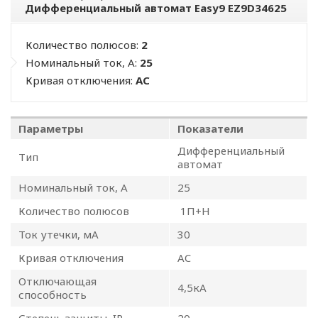
Дифференциальный автомат Easy9 EZ9D34625
Количество полюсов:
2
Номинальный ток, А:
25
Кривая отключения:
AC
ПОЛИТИКА
Параметры
Показатели
ОПЕРАТОРА
Дифференциальный
Тип
автомат
В
Номинальный ток, А
25
отношении
Количество полюсов
1П+Н
обработки
Ток утечки,
мА
30
персональных
Кривая отключения
AC
Отключающая
данных
4,5кА
способность