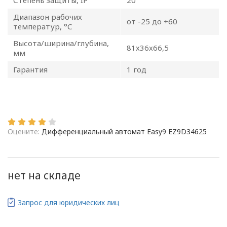
Степень защиты, IP
20
Общество с ограниченной
ответственностью
Диапазон рабочих
от -25 до +60
«ОПТИКЭНЕРГОКАБЕЛЬ»
температур, °С
Высота/ширина/глубина,
УТВЕРЖДАЮ
81х36х66,5
мм
Директор ООО
«ОПТИКЭНЕРГОКАБЕЛЬ»
Гарантия
1 год
В.А. Прокопчук _________​
г. Минск
Оцените:
Дифференциальный автомат Easy9 EZ9D34625
Глава 1
Общие
положения
нет на складе
Запрос для юридических лиц
1.1. Настоящая политика в