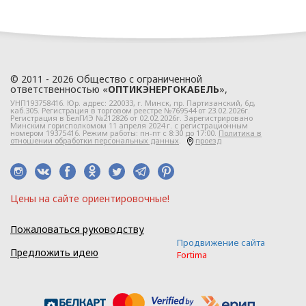
данных ООО
«ЭлектроКабельКомплект».
Глава 2
© 2011 - 2026 Общество с ограниченной
ответственностью «
ОПТИКЭНЕРГОКАБЕЛЬ
»,
Правовое
УНП193758416. Юр. адрес:
220033
, г.
Минск
,
пр. Партизанский, 6д
,
каб.305. Регистрация в торговом реестре №769544 от 23.02.2026г.
регулирование
Регистрация в БелГИЭ №212826 от 02.02.2026г. Зарегистрировано
Минским горисполкомом 11 апреля 2024 г. с регистрационным
номером 19375416. Режим работы: пн-пт с 8:30 до 17:00.
Политика в
отношений
отношении обработки персональных данных
.
проезд
в сфере
обработки
Цeны нa caйтe opиeнтиpoвoчные!
персональных
Пожаловаться руководству
данных
Продвижение сайта
Предложить идею
Fortima
2.1. Политика ООО
«ОПТИКЭНЕРГОКАБЕЛЬ» в