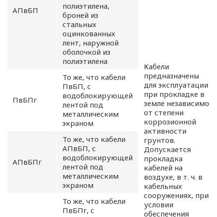
полиэтилена,
АПвБП
броней из
стальных
оцинкованных
лент, наружной
оболочкой из
полиэтилена
Кабели
предназначены
То же, что кабели
для эксплуатации
ПвБП, с
при прокладке в
водоблокирующей
ПвБПг
земле независимо
лентой под
от степени
металлическим
коррозионной
экраном
активности
То же, что кабели
грунтов.
АПвБП, с
Допускается
водоблокирующей
прокладка
АПвБПг
лентой под
кабелей на
металлическим
воздухе, в т. ч. в
экраном
кабельных
сооружениях, при
То же, что кабели
условии
ПвБПг, с
обеспечения