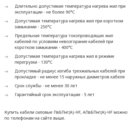
в
Длительно допустимая температура нагрева жил при
ООО «ОПТИКЭНЕРГОКАБЕЛЬ».
эксплуатации - не более 90°С
1.2. Политика в
Допустимая температура нагрева жил при коротком
замыкании - 250°С
отношении персональных
данных разработана с
Предельная температура токопроводящих жил
учетом требований
кабелей по условиям невозгорания кабелей при
коротком замыкании - 400°С
законодательства
Республики Беларусь,
Допустимая температура нагрева жил в режиме
перегрузки - 130°С
регулирующего
область защиты
Допустимый радиус изгиба трехжильных кабелей при
персональных данных.
прокладке - не менее 15 наружных диаметров кабеля
Срок службы - не менее 30 лет
1.3. Локальные правовые
акты по вопросам
Гарантийный срок эксплуатации - 5 лет
обработки и
защиты персональных
Купить кабели силовые ПвБПнг(А)-HF, АПвБПнг(А)-HF можно
данных разрабатываются
по телефонам на сайте выше.
на основании Политики в
отношении персональных