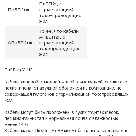
отношении
ПвБП2г, с
ПвБП2гж
герметизацией
обработки
токо-проводящих
жил
персональных
То же, что кабели
АПвБП2г, с
данных
АПвБП2гж
герметизацией
токопроводящих
Общество с ограниченной
жил
ответственностью
«ОПТИКЭНЕРГОКАБЕЛЬ»
ПвБПнг(А)-HF
УТВЕРЖДАЮ
Кабель силовой, с медной жилой, с изоляцией из сшитого
Директор ООО
полиэтилена, с наружной оболочкой из композиции, не
«ОПТИКЭНЕРГОКАБЕЛЬ»
содержащая галогенов с герметизацией токопроводящих
В.А. Прокопчук _________​
жил
Кабели могут быть проложены в сухих грунтах (песок,
г. Минск
песчано-глинистая и нормальная почва с влажностью
менее 14 %).
Кабели марок ПвБПнг(А)-HF могут быть использованы для