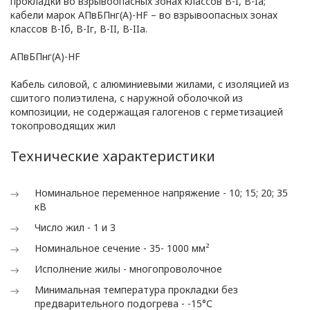
Глава 1
прокладки во взрывоопасных зонах классов В-I, В-Iа;
кабели марок АПвБПнг(А)-HF – во взрывоопасных зонах
Общие
классов В-Iб, В-Iг, В-II, В-IIа.
положения
АПвБПнг(А)-HF
Кабель силовой, с алюминиевыми жилами, с изоляцией из
сшитого полиэтилена, с наружной оболочкой из
1.1. Настоящая политика в
композиции, не содержащая галогенов с герметизацией
отношении обработки
токопроводящих жил
персональных данных
в ООО
Технические характеристики
«ОПТИКЭНЕРГОКАБЕЛЬ»
(далее – Политика)
Номинальное переменное напряжение - 10; 15; 20; 35
определяет
кВ
цели, принципы, способы,
Число жил - 1 и 3
условия обработки
Номинальное сечение - 35- 1000 мм²
персональных данных,
требования к защите
Исполнение жилы - многопроволочное
персональных данных,
Минимальная температура прокладки без
которые обрабатываются
предварительного подогрева - -15°С