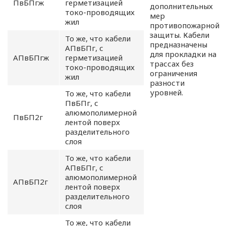
ПвБПгж
герметизацией
дополнительных
токо-проводящих
мер
жил
противопожарной
защиты. Кабели
То же, что кабели
предназначены
АПвБПг, с
для прокладки на
АПвБПгж
герметизацией
трассах без
токо-проводящих
ограничения
жил
разности
уровней.
То же, что кабели
ПвБПг, с
алюмополимерной
ПвБП2г
лентой поверх
разделительного
слоя
То же, что кабели
АПвБПг, с
ПОЛИТИКА
алюмополимерной
АПвБП2г
лентой поверх
ОПЕРАТОРА
разделительного
слоя
В
То же, что кабели