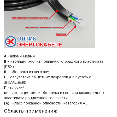
ПОЛИТИКА
ОПЕРАТОРА
А
- алюминиевый
В
– изоляция жил из поливинилхлоридного пластиката
В
(ПВХ);
В
– оболочка из него же;
отношении
Г
– отсутствие защитных покровов (не путать с
изоляцией!);
обработки
П -
плоский
нг
- Изоляция жил и оболочка из поливинилхлоридного
персональных
пластиката пониженной горючести
(А)
- класс пожарной опасности (категория А);
данных
Область применения: