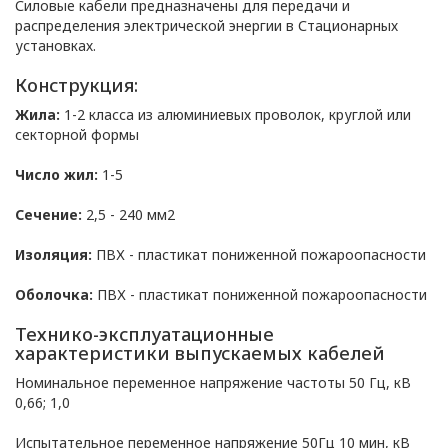
Силовые кабели предназначены для передачи и
Общество с ограниченной
распределения электрической энергии в Стационарных
ответственностью
установках.
«ОПТИКЭНЕРГОКАБЕЛЬ»
Конструкция:
УТВЕРЖДАЮ
Директор ООО
Жила:
1-2 класса из алюминиевых проволок, круглой или
секторной формы
«ОПТИКЭНЕРГОКАБЕЛЬ»
В.А. Прокопчук _________​
Число жил:
1-5
Сечение:
2,5 - 240 мм2
г. Минск
Изоляция:
ПВХ - пластикат пониженной пожароопасности
Глава 1
Оболочка:
ПВХ - пластикат пониженной пожароопасности
Общие
Технико-эксплуатационные
положения
характеристики выпускаемых кабелей
Номинальное переменное напряжение частоты 50 Гц, кВ
0,66; 1,0
1.1. Настоящая политика в
Испытательное переменное напряжение 50Гц 10 мин, кВ