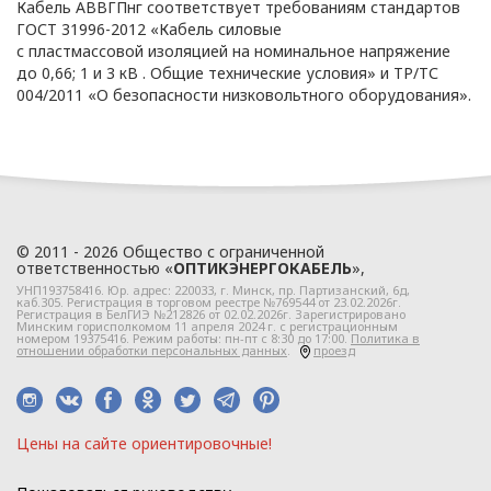
Кабель АВВГПнг соответствует требованиям стандартов
Республики Беларусь,
ГОСТ 31996-2012 «Кабель силовые
регулирующего
с пластмассовой изоляцией на номинальное напряжение
до 0,66; 1 и 3 кВ . Общие технические условия» и ТР/ТС
область защиты
004/2011 «О безопасности низковольтного оборудования».
персональных данных.
1.3. Локальные правовые
акты по вопросам
обработки и
защиты персональных
данных разрабатываются
© 2011 - 2026 Общество с ограниченной
ответственностью «
ОПТИКЭНЕРГОКАБЕЛЬ
»,
на основании Политики в
УНП193758416. Юр. адрес:
220033
, г.
Минск
,
пр. Партизанский, 6д
,
отношении персональных
каб.305. Регистрация в торговом реестре №769544 от 23.02.2026г.
Регистрация в БелГИЭ №212826 от 02.02.2026г. Зарегистрировано
данных ООО
Минским горисполкомом 11 апреля 2024 г. с регистрационным
номером 19375416. Режим работы: пн-пт с 8:30 до 17:00.
Политика в
«ЭлектроКабельКомплект».
отношении обработки персональных данных
.
проезд
Глава 2
Цeны нa caйтe opиeнтиpoвoчные!
Правовое