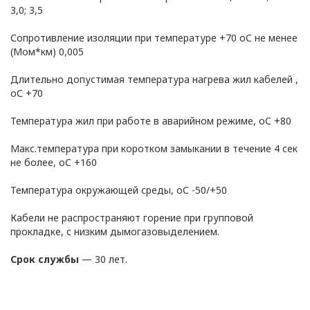
отношении обработки
3,0; 3,5
персональных данных
в ООО
Сопротивление изоляции при температуре +70 оС не менее
(Мом*км) 0,005
«ОПТИКЭНЕРГОКАБЕЛЬ»
(далее – Политика)
Длительно допустимая температура нагрева жил кабелей ,
определяет
оС +70
цели, принципы, способы,
условия обработки
Температура жил при работе в аварийном режиме, оС +80
персональных данных,
Макс.температура при коротком замыкании в течение 4 сек
требования к защите
не более, оС +160
персональных данных,
которые обрабатываются
Температура окружающей среды, оС -50/+50
в
Кабели не распространяют горение при групповой
ООО «ОПТИКЭНЕРГОКАБЕЛЬ».
прокладке, с низким дымогазовыделением.
1.2. Политика в
отношении персональных
Срок службы
— 30 лет.
данных разработана с
учетом требований
законодательства