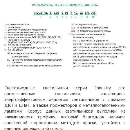
данных» (далее - Закон о
защите персональных
данных);
Закон Республики
Беларусь от 10.11.2008 N
455-З «Об информации,
информатизации и
защите информации»;
иные нормативные
правовые акты
Республики Беларусь.
2.2. ООО
Светодиодные светильники серии Industry это
«ОПТИКЭНЕРГОКАБЕЛЬ»
промышленные светильники, являющиеся
для реализации Политики
энергоэффективным аналогом светильников с лампами
в отношении защиты
ДРЛ и ДНаТ, а также прожекторов с металлогалогенными
лампами. Корпус данных светильников выполнен из
персональных данных
алюминиевого профиля, который благодаря наличию
разрабатывает локальные
нанесенной порошковым методом краски, устойчив к
правовые акты и иные
влиянию окружающей среды.