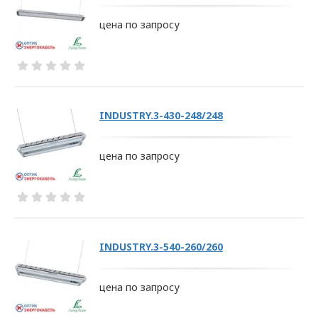
УТВЕРЖДАЮ
Директор ООО
цена по запросу
«ОПТИКЭНЕРГОКАБЕЛЬ»
В.А. Прокопчук _________​
г. Минск
INDUSTRY.3-430-248/248
Глава 1
Общие
цена по запросу
положения
1.1. Настоящая политика в
INDUSTRY.3-540-260/260
отношении обработки
персональных данных
цена по запросу
в ООО
«ОПТИКЭНЕРГОКАБЕЛЬ»