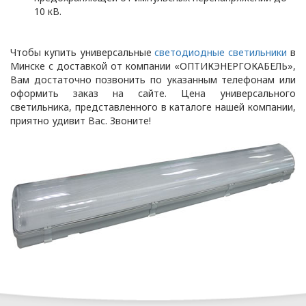
отношений в области
10 кВ.
защиты персональных
данных.
Чтобы купить универсальные
светодиодные светильники
в
Минске с доставкой от компании «ОПТИКЭНЕРГОКАБЕЛЬ»,
Глава 3
Вам достаточно позвонить по указанным телефонам или
оформить заказ на сайте. Цена универсального
светильника, представленного в каталоге нашей компании,
приятно удивит Вас. Звоните!
Термины и
определения,
используемые в
настоящем
Положении
биометрические
персональные данные –
информация,