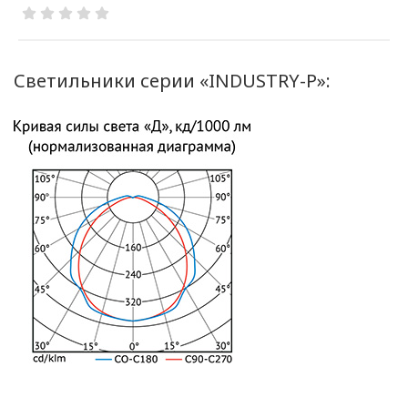
(далее – Политика)
определяет
цели, принципы, способы,
условия обработки
Светильники серии «INDUSTRY-P»:
персональных данных,
требования к защите
персональных данных,
которые обрабатываются
в
ООО «ОПТИКЭНЕРГОКАБЕЛЬ».
1.2. Политика в
отношении персональных
данных разработана с
учетом требований
законодательства
Республики Беларусь,
регулирующего
область защиты