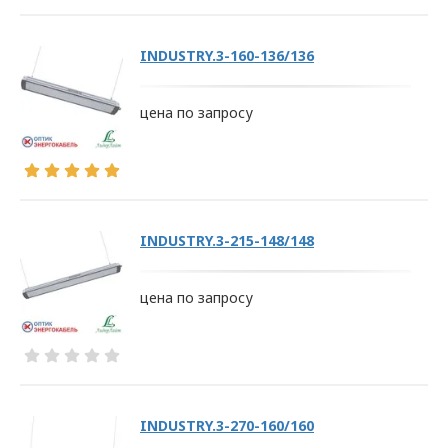
INDUSTRY.3-160-136/136
ПОЛИТИКА
цена по запросу
ОПЕРАТОРА
В
отношении
обработки
INDUSTRY.3-215-148/148
персональных
цена по запросу
данных
Общество с ограниченной
ответственностью
«ОПТИКЭНЕРГОКАБЕЛЬ»
INDUSTRY.3-270-160/160