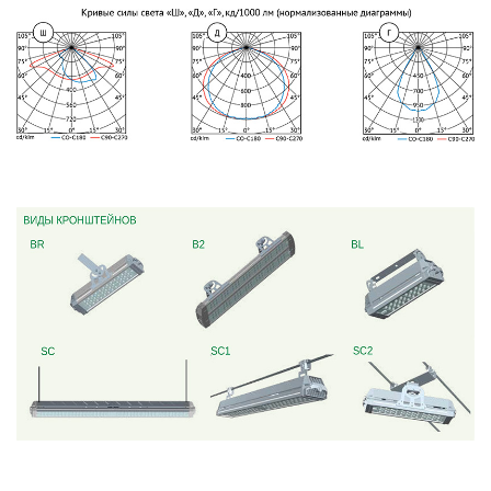
обработки
персональных
данных
2.1. Политика ООО
«ОПТИКЭНЕРГОКАБЕЛЬ» в
отношении
обработки персональных
данных основывается на
следующих нормативно
правовых актах:
Конституция Республики
Беларусь;
Закон Республики
Беларусь от 07.05.2021 N
99-З «О защите
персональных