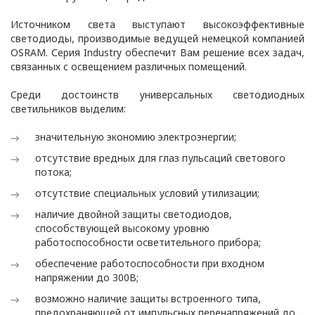
документы:
Положение об обработке
Источником света выступают высокоэффективные
светодиоды, производимые ведущей немецкой компанией
и защите персональных
OSRAM. Серия Industry обеспечит Вам решение всех задач,
данных в
связанных с освещением различных помещений.
ООО «ОПТИКЭНЕРГОКАБЕЛЬ»
(Приложение 1)
Среди достоинств универсальных светодиодных
Положение о порядке
светильников выделим:
обеспечения
значительную экономию электроэнергии;
конфиденциальности при
обработке
отсутствие вредных для глаз пульсаций светового
потока;
информации,
содержащей
отсутствие специальных условий утилизации;
персональные данные
наличие двойной защиты светодиодов,
(Приложение 2);
способствующей высокому уровню
работоспособности осветительного прибора;
иные локальные правовые
обеспечение работоспособности при входном
акты и документы,
напряжении до 300В;
направленные на
возможно наличие защиты встроенного типа,
регулирование
предохраняющей от импульсных перенапряжений до