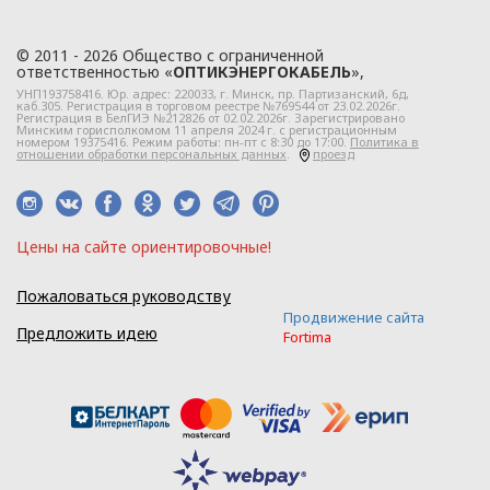
характеризующая физиологические
и биологические
особенности человека,
© 2011 - 2026 Общество с ограниченной
ответственностью «
ОПТИКЭНЕРГОКАБЕЛЬ
»,
которая
УНП193758416. Юр. адрес:
220033
, г.
Минск
,
пр. Партизанский, 6д
,
используется для его
каб.305. Регистрация в торговом реестре №769544 от 23.02.2026г.
Регистрация в БелГИЭ №212826 от 02.02.2026г. Зарегистрировано
уникальной
Минским горисполкомом 11 апреля 2024 г. с регистрационным
номером 19375416. Режим работы: пн-пт с 8:30 до 17:00.
Политика в
отношении обработки персональных данных
.
проезд
идентификации
(отпечатки пальцев рук,
ладоней,
радужная оболочка глаза,
Цeны нa caйтe opиeнтиpoвoчные!
характеристики лица
и его изображение
Пожаловаться руководству
и другое);
Продвижение сайта
Предложить идею
Fortima
блокирование
персональных данных –
прекращение
доступа к персональным
данным без их удаления;