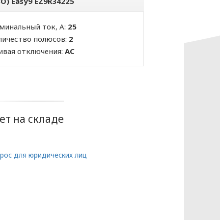
ЗО) Easy9 EZ9R34225
минальный ток, А:
25
личество полюсов:
2
ивая отключения:
AC
ет на складе
рос для юридических лиц