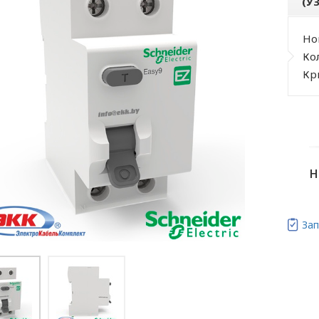
(У
Но
Ко
Кр
н
Зап