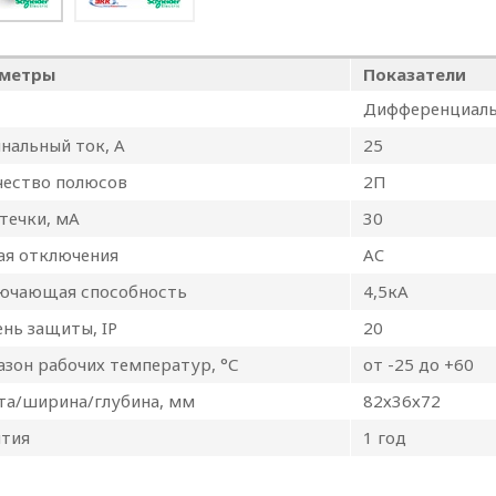
ТОРА
аботки персональных 
метры
Показатели
нностью
Дифференциаль
нальный ток, А
25
чество полюсов
2П
течки,
мА
30
ая отключения
AC
ючающая способность
4,5кА
нь защиты, IP
20
зон рабочих температур, °С
от -25 до +60
та/ширина/глубина, мм
82х36х72
нтия
1 год
ии обработки персональных данных в ООО «ОПТИ