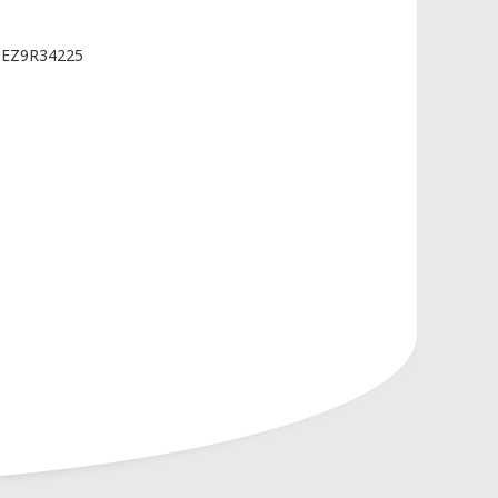
бования к защите персональных
 EZ9R34225
законодательства Республики
ых разрабатываются на основании
нных основывается на следующих