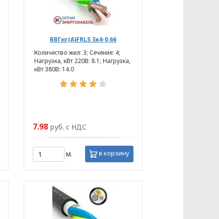
ВВГнг(А)FRLS 3х4-0,66
Количество жил: 3; Сечение: 4;
Нагрузка, кВт 220В: 8.1; Нагрузка,
кВт 380В: 14.0
нных основывается на следующих
7.98
руб. с НДС
в корзину
м.
сональных данных разрабатывает