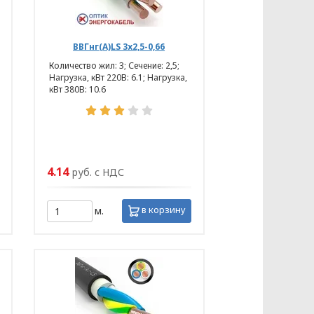
ВВГнг(А)LS 3х2,5-0,66
Количество жил: 3; Сечение: 2,5;
Нагрузка, кВт 220В: 6.1; Нагрузка,
кВт 380В: 10.6
4.14
руб. с НДС
в корзину
м.
данных