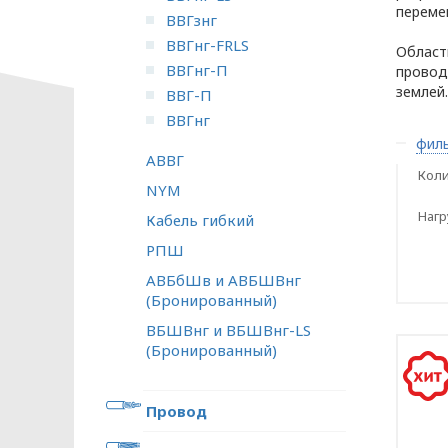
перемен
ВВГзнг
ВВГнг-FRLS
Област
ВВГнг-П
провод
землей.
ВВГ-П
ВВГнг
филь
АВВГ
Коли
NYM
Нагр
Кабель гибкий
РПШ
АВБбШв и АВБШВнг
(Бронированный)
ВБШВнг и ВБШВнг-LS
(Бронированный)
Провод