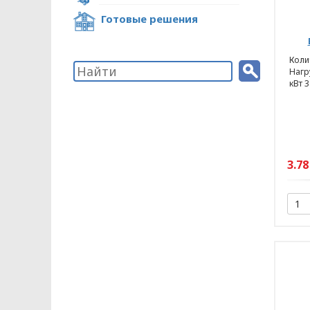
Готовые решения
Колич
Нагру
кВт 3
3.78