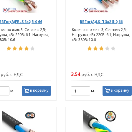
ВВГнг(А)FRLS 3х2,5-0,66
ВВГнг(А)LS-П 3х2,5-0,66
ество жил: 3; Сечение: 2,5;
Количество жил: 3; Сечение: 2,5;
зка, кВт 220В: 6.1; Нагрузка,
Нагрузка, кВт 220В: 6.1; Нагрузка,
80В: 10.6
кВт 380В: 10.6
3.54
руб. с НДС
руб. с НДС
ии обработки персональных данных в ООО «ОПТИ
, условия обработки персональных данных, тре
в корзину
в корзину
м.
м.
 ООО «ОПТИКЭНЕРГОКАБЕЛЬ».
ьных данных разработана с учетом требований 
щиты персональных данных.
опросам обработки и защиты персональных данн