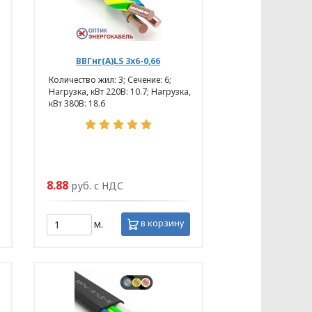
Ь» (Приложение 1)
ВВГнг(А)LS 3х6-0,66
Количество жил: 3; Сечение: 6;
Нагрузка, кВт 220В: 10.7; Нагрузка,
кВт 380В: 18.6
8.88
руб. с НДС
в корзину
м.
еские и биологические особенности
ев рук, ладоней, радужная оболочка
без их удаления;