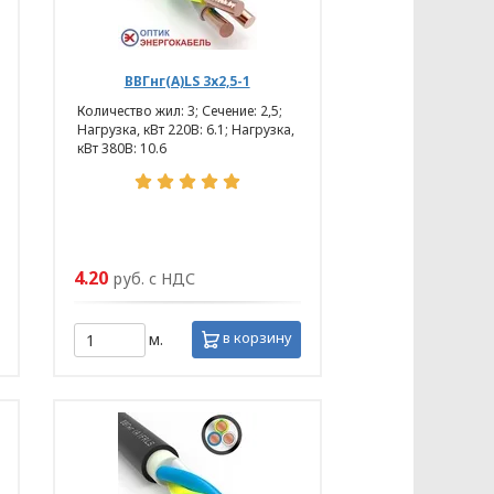
ВВГнг(А)LS 3х2,5-1
Количество жил: 3; Сечение: 2,5;
Нагрузка, кВт 220В: 6.1; Нагрузка,
кВт 380В: 10.6
4.20
руб. с НДС
КЭНЕРГОКАБЕЛЬ» (далее – Политика)
бования к защите персональных
в корзину
м.
законодательства Республики
ых разрабатываются на основании