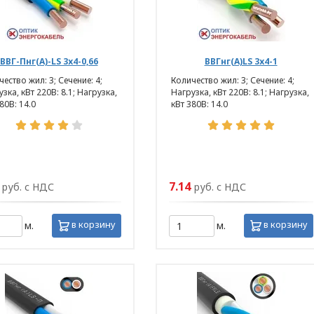
ерсональных данных в ООО «ОПТИКЭНЕРГОКАБЕЛ
онфиденциальности при обработке
ные данные (Приложение 2);
кументы, направленные на
ВВГ-Пнг(А)-LS 3х4-0,66
ВВГнг(А)LS 3х4-1
 защиты персональных данных.
ество жил: 3; Сечение: 4;
Количество жил: 3; Сечение: 4;
зка, кВт 220В: 8.1; Нагрузка,
Нагрузка, кВт 220В: 8.1; Нагрузка,
80В: 14.0
кВт 380В: 14.0
ия,
7.14
руб. с НДС
руб. с НДС
оящем Положении
в корзину
в корзину
м.
м.
е – информация, характеризующая физиологич
его уникальной идентификации (отпечатки пальц
бражение и другое);
– прекращение доступа к персональным данным 