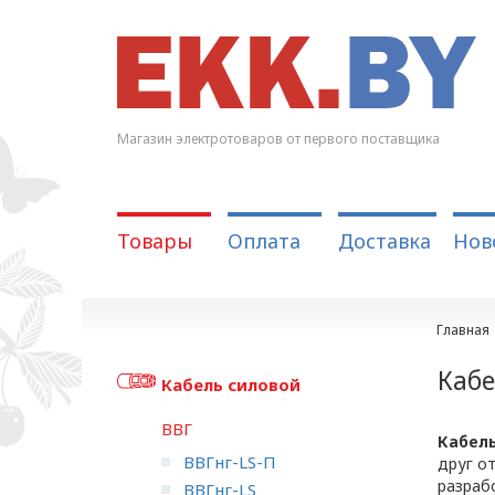
Магазин электротоваров от первого поставщика
Товары
Оплата
Доставка
Нов
Главная
Кабе
Кабель силовой
ВВГ
Кабель
ВВГнг-LS-П
друг о
разраб
ВВГнг-LS