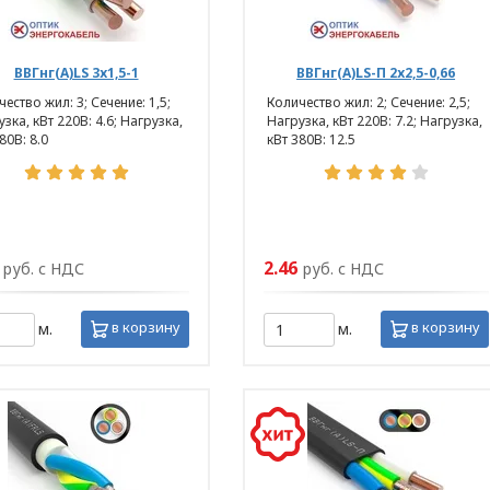
ВВГнг(А)LS 3х1,5-1
ВВГнг(А)LS-П 2х2,5-0,66
ество жил: 3; Сечение: 1,5;
Количество жил: 2; Сечение: 2,5;
зка, кВт 220В: 4.6; Нагрузка,
Нагрузка, кВт 220В: 7.2; Нагрузка,
80В: 8.0
кВт 380В: 12.5
2.46
руб. с НДС
руб. с НДС
ТОРА
в корзину
в корзину
м.
м.
аботки персональных 
нностью