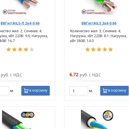
х данных ООО «ЭлектроКабельКомплект».
ВВГнг(А)LS-П 2х4-0,66
ВВГнг(А)LS 3х4-0,66
ние отношений
ество жил: 2; Сечение: 4;
Количество жил: 3; Сечение: 4;
зка, кВт 220В: 9.6; Нагрузка,
Нагрузка, кВт 220В: 8.1; Нагрузка,
рсональных данных
80В: 16.7
кВт 380В: 14.0
ЕЛЬ» в отношении обработки персональных да
6.72
руб. с НДС
руб. с НДС
2021 N 99-З «О защите персональных
сональных данных);
в корзину
в корзину
м.
м.
2008 N 455-З «Об информации,
ции»;
спублики Беларусь.
реализации Политики в отношении защиты пер
кументы: