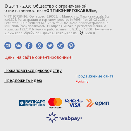
Директор ООО
© 2011 - 2026 Общество с ограниченной
«ОПТИКЭНЕРГОКАБЕЛЬ»
ответственностью «
ОПТИКЭНЕРГОКАБЕЛЬ
»,
УНП193758416. Юр. адрес:
220033
, г.
Минск
,
пр. Партизанский, 6д
,
В.А. Прокопчук _________​
каб.305. Регистрация в торговом реестре №769544 от 23.02.2026г.
Регистрация в БелГИЭ №212826 от 02.02.2026г. Зарегистрировано
Минским горисполкомом 11 апреля 2024 г. с регистрационным
номером 19375416. Режим работы: пн-пт с 8:30 до 17:00.
Политика в
отношении обработки персональных данных
.
проезд
г. Минск
Глава 1
Цeны нa caйтe opиeнтиpoвoчные!
Общие
положения
Пожаловаться руководству
Продвижение сайта
Предложить идею
Fortima
1.1. Настоящая политика в
отношении обработки
персональных данных
в ООО
«ОПТИКЭНЕРГОКАБЕЛЬ»
(далее – Политика)