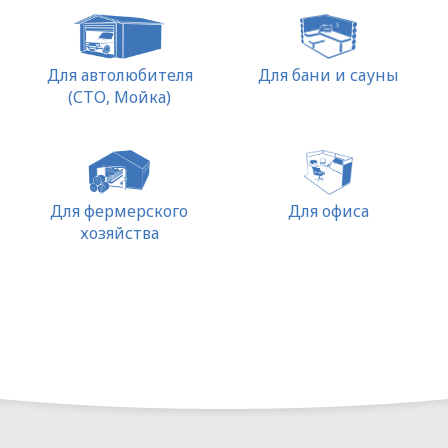
ПОЛИТИКА
Для автолюбителя
Для бани и сауны
(СТО, Мойка)
ОПЕРАТОРА
В
отношении
Для фермерского
Для офиса
обработки
хозяйства
персональных
данных
Общество с ограниченной
ответственностью
«ОПТИКЭНЕРГОКАБЕЛЬ»
УТВЕРЖДАЮ