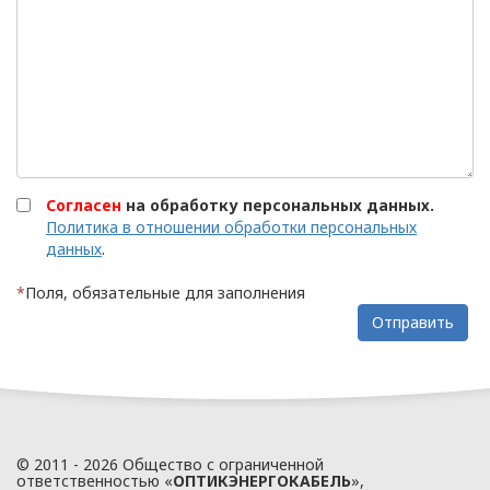
ПОЛИТИКА
ОПЕРАТОРА
В
отношении
Согласен
на обработку персональных данных.
обработки
Политика в отношении обработки персональных
данных
.
персональных
*
Поля, обязательные для заполнения
данных
Общество с ограниченной
ответственностью
«ОПТИКЭНЕРГОКАБЕЛЬ»
УТВЕРЖДАЮ
© 2011 - 2026 Общество с ограниченной
Директор ООО
ответственностью «
ОПТИКЭНЕРГОКАБЕЛЬ
»,