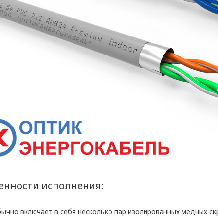
ии обработки персональных данных в ООО «ОПТИ
, условия обработки персональных данных, тре
 ООО «ОПТИКЭНЕРГОКАБЕЛЬ».
ьных данных разработана с учетом требований 
щиты персональных данных.
опросам обработки и защиты персональных данн
х данных ООО «ЭлектроКабельКомплект».
енности исполнения:
ние отношений
ычно включает в себя несколько пар изолированных медных ск