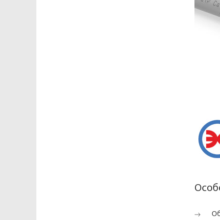
Глава 1
Общие положения
1.1. Настоящая политика в отношен
определяет цели, принципы, способы
данных, которые обрабатываются в
1.2. Политика в отношении персонал
Беларусь, регулирующего область за
1.3. Локальные правовые акты по в
Политики в отношении персональны
Глава 2
Особ
Правовое регулирова
Об