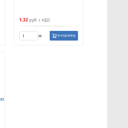
1.32
руб. с НДС
в корзину
м.
oor