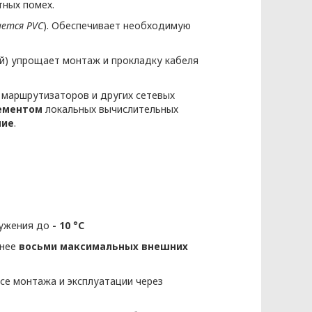
ных помех.
ается
PVC
). Обеспечивает необходимую
нных основывается на следующих
ей) упрощает монтаж и прокладку кабеля
 маршрутизаторов и других сетевых
ементом
локальных вычислительных
ние
.
сональных данных разрабатывает
ружения до
- 10 °С
Ь» (Приложение 1)
енее
восьми максимальных внешних
се монтажа и эксплуатации через