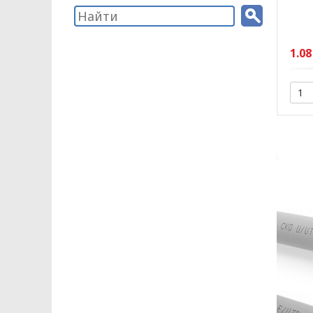
1.08
ПОЛИТИКА ОПЕРА
В отношении обр
Общество с ограниченной ответстве
«ОПТИКЭНЕРГОКАБЕЛЬ»
УТВЕРЖДАЮ
Директор ООО
«ОПТИКЭНЕРГОКАБЕЛЬ»
В.А. Прокопчук _________​
г. Минск