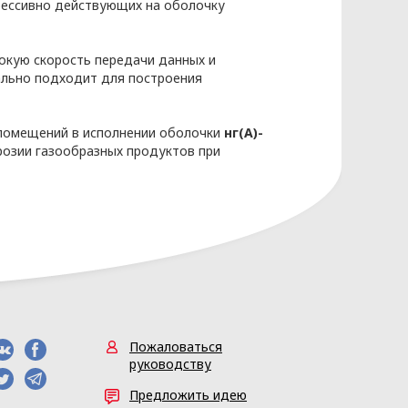
рессивно действующих на оболочку
окую скорость передачи данных и
ально подходит для построения
 помещений в исполнении оболочки
нг(А)-
ррозии газообразных продуктов при
еские и биологические особенности
ев рук, ладоней, радужная оболочка
без их удаления;
бо приобретенным генетическим
либо здоровье и может быть
Пожаловаться
руководству
невозможным без использования
нкретному субъекту персональных
Предложить идею