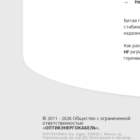
Н
Глава 3
Витая 
стабил
надежн
Термины и определен
используемые в наст
Как ра
HF
(нг(
горени
биометрические персональные данны
человека, которая используется для 
глаза, характеристики лица и его изо
блокирование персональных данных 
генетические персональные данные 
характеристикам человека, которая 
выявлена, в частности, при исследов
© 2011 - 2026 Общество с ограниченной
ответственностью
«
ОПТИКЭНЕРГОКАБЕЛЬ
»,
обезличивание персональных данных 
УНП193758416. Юр. адрес:
220033
, г.
Минск
,
пр.
дополнительной информации опреде
Партизанский, 6д
, каб.305. Регистрация в торговом