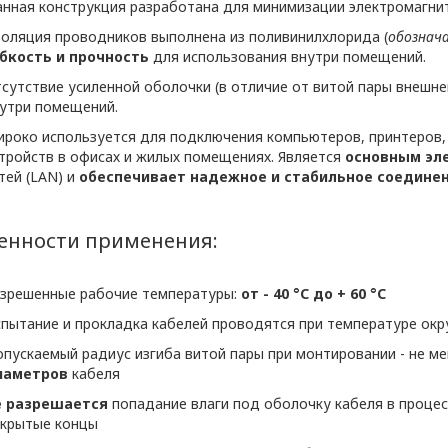
нная конструкция разработана для минимизации электромагнит
рсональных данных
оляция проводников выполнена из поливинилхлорида (
обознач
бкость и прочность
для использования внутри помещений.
ЕЛЬ» в отношении обработки персональных да
сутствие усиленной оболочки (в отличие от витой пары внешн
утри помещений.
роко используется для подключения компьютеров, принтеров,
2021 N 99-З «О защите персональных
тройств в офисах и жилых помещениях. Является
основным эл
сональных данных);
тей (LAN) и
обеспечивает надежное и стабильное соедине
2008 N 455-З «Об информации,
ции»;
енности применения:
спублики Беларусь.
реализации Политики в отношении защиты пер
зрешенные рабочие температуры:
от - 40 °С до + 60 °С
кументы:
пытание и прокладка кабелей проводятся при температуре ок
ерсональных данных в ООО «ОПТИКЭНЕРГОКАБЕЛ
онфиденциальности при обработке
пускаемый радиус изгиба витой пары при монтировании - не м
иаметров
кабеля
ные данные (Приложение 2);
е разрешается
попадание влаги под оболочку кабеля в процес
кументы, направленные на
крытые концы
 защиты персональных данных.