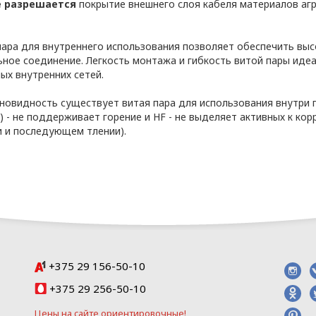
е разрешается
покрытие внешнего слоя кабеля материалов аг
пара для внутреннего использования позволяет обеспечить выс
ьное соединение. Легкость монтажа и гибкость витой пары иде
ых внутренних сетей.
ия,
оящем Положении
зновидность существует витая пара для использования внутри
А) - не поддерживает горение и HF - не выделяет активных к ко
и и последующем тлении).
е – информация, характеризующая физиологич
его уникальной идентификации (отпечатки пальц
бражение и другое);
– прекращение доступа к персональным данным 
– информация, относящаяся к наследуемым ли
содержит уникальные данные о его физиологии 
ании его биологического образца;
+375 29 156-50-10
+375 29 256-50-10
– действия, в результате которых становится 
лить принадлежность персональных данных ко
Цeны нa caйтe opиeнтиpoвoчные!