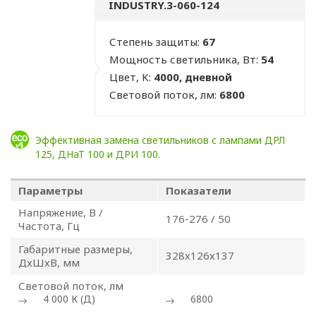
INDUSTRY.3-060-124
Степень защиты:
67
Мощность светильника, Вт:
54
Цвет, K:
4000, дневной
Световой поток, лм:
6800
Эффективная замена светильников с лампами ДРЛ
125, ДНаТ 100 и ДРИ 100.
Параметры
Показатели
Напряжение, В /
176-276 / 50
ПОЛИТИКА
Частота, Гц
ОПЕРАТОРА
Габаритные размеры,
328х126х137
ДхШхВ, мм
В
Световой поток, лм
4 000 К (Д)
6800
отношении