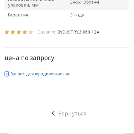
Общие
340х135х144
упаковки, мм
положения
Гарантия
3 года
Оцените:
INDUSTRY.3-060-124
1.1. Настоящая политика в
отношении обработки
персональных данных
цена по запросу
в ООО
«ОПТИКЭНЕРГОКАБЕЛЬ»
(далее – Политика)
Запрос для юридических лиц
определяет
цели, принципы, способы,
условия обработки
персональных данных,
требования к защите
Вернуться
персональных данных,
которые обрабатываются
в