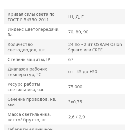
обработки
Кривая силы света по
Ш, Д, Г
персональных
ГОСТ Р 54350-2011
данных
Индекс цветопередачи,
70, 80, 90
Ra
Общество с ограниченной
Количество
24 по ~2 Вт OSRAM Oslon
светодиодов, шт.
Square или CREE
ответственностью
«ОПТИКЭНЕРГОКАБЕЛЬ»
Степень защиты, IP
67
УТВЕРЖДАЮ
Диапазон рабочих
от -45 до +50
температур, °С
Директор ООО
«ОПТИКЭНЕРГОКАБЕЛЬ»
Ресурс работы
75 000
В.А. Прокопчук _________​
светильника, час
Сечение проводов, кв.
3х0,75
мм
г. Минск
Масса светильника,
2,6 / 2,9
нетто/ брутто, кг
Глава 1
Габариты единичной