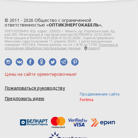
ООО «ОПТИКЭНЕРГОКАБЕЛЬ».
1.2. Политика в
© 2011 - 2026 Общество с ограниченной
отношении персональных
ответственностью «
ОПТИКЭНЕРГОКАБЕЛЬ
»,
данных разработана с
УНП193758416. Юр. адрес:
220033
, г.
Минск
,
пр. Партизанский, 6д
,
каб.305. Регистрация в торговом реестре №769544 от 23.02.2026г.
учетом требований
Регистрация в БелГИЭ №212826 от 02.02.2026г. Зарегистрировано
Минским горисполкомом 11 апреля 2024 г. с регистрационным
законодательства
номером 19375416. Режим работы: пн-пт с 8:30 до 17:00.
Политика в
отношении обработки персональных данных
.
проезд
Республики Беларусь,
регулирующего
область защиты
персональных данных.
Цeны нa caйтe opиeнтиpoвoчные!
1.3. Локальные правовые
Пожаловаться руководству
акты по вопросам
Продвижение сайта
обработки и
Предложить идею
Fortima
защиты персональных
данных разрабатываются
на основании Политики в
отношении персональных
данных ООО