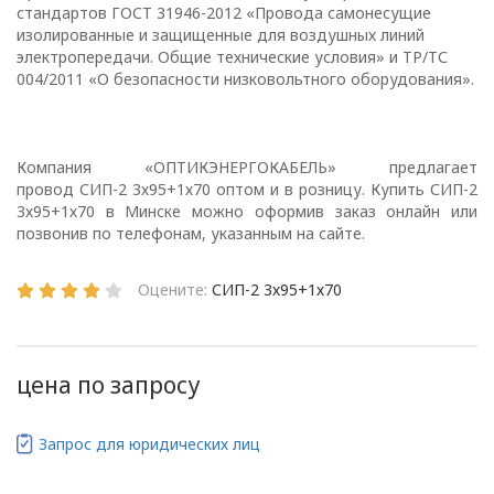
стандартов ГОСТ 31946-2012 «Провода самонесущие
изолированные и защищенные для воздушных линий
Глава 1
электропередачи. Общие технические условия» и ТР/ТС
004/2011 «О безопасности низковольтного оборудования».
Общие
положения
Компания «ОПТИКЭНЕРГОКАБЕЛЬ» предлагает
провод СИП-2 3х95+1х70 оптом и в розницу. Купить СИП-2
3х95+1х70 в Минске можно оформив заказ онлайн или
1.1. Настоящая политика в
позвонив по телефонам, указанным на сайте.
отношении обработки
персональных данных
Оцените:
СИП-2 3х95+1х70
в ООО
«ОПТИКЭНЕРГОКАБЕЛЬ»
(далее – Политика)
определяет
цена по запросу
цели, принципы, способы,
условия обработки
Запрос для юридических лиц
персональных данных,
требования к защите