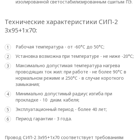
изолированной светостабилизированным сшитым ПЭ.
В
отношении
Технические характеристики СИП-2
3х95+1х70:
обработки
персональных
Рабочая температура - от -60°C до 50°C;
данных
Установка возможна при температуре - не ниже -20°C;
Максимально допустимая температура нагрева
Общество с ограниченной
проводящих ток жил: при работе - не более 90°C в
нормальном режиме и 250°C - в случае короткого
ответственностью
замыкания;
«ОПТИКЭНЕРГОКАБЕЛЬ»
Минимально допустимый радиус изгиба при
УТВЕРЖДАЮ
прокладке - 10 диам. кабеля;
Директор ООО
Эксплуатационный период - более 40 лет;
«ОПТИКЭНЕРГОКАБЕЛЬ»
Период гарантии - 3 года.
В.А. Прокопчук _________​
Провод СИП-2 3х95+1х70 соответствует требованиям
г. Минск