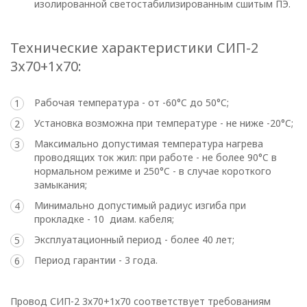
изолированной светостабилизированным сшитым ПЭ.
В
отношении
Технические характеристики СИП-2
3х70+1х70:
обработки
персональных
Рабочая температура - от -60°C до 50°C;
данных
Установка возможна при температуре - не ниже -20°C;
Максимально допустимая температура нагрева
Общество с ограниченной
проводящих ток жил: при работе - не более 90°C в
нормальном режиме и 250°C - в случае короткого
ответственностью
замыкания;
«ОПТИКЭНЕРГОКАБЕЛЬ»
Минимально допустимый радиус изгиба при
УТВЕРЖДАЮ
прокладке - 10 диам. кабеля;
Директор ООО
Эксплуатационный период - более 40 лет;
«ОПТИКЭНЕРГОКАБЕЛЬ»
Период гарантии - 3 года.
В.А. Прокопчук _________​
Провод СИП-2 3х70+1х70 соответствует требованиям
г. Минск