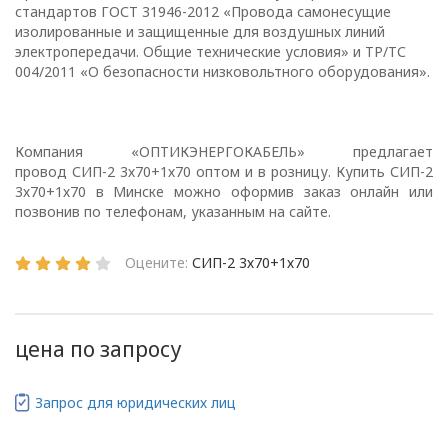
стандартов ГОСТ 31946-2012 «Провода самонесущие
изолированные и защищенные для воздушных линий
Глава 1
электропередачи. Общие технические условия» и ТР/ТС
004/2011 «О безопасности низковольтного оборудования».
Общие
положения
Компания «ОПТИКЭНЕРГОКАБЕЛЬ» предлагает
провод СИП-2 3х70+1х70 оптом и в розницу. Купить СИП-2
3х70+1х70 в Минске можно оформив заказ онлайн или
1.1. Настоящая политика в
позвонив по телефонам, указанным на сайте.
отношении обработки
персональных данных
Оцените:
СИП-2 3х70+1х70
в ООО
«ОПТИКЭНЕРГОКАБЕЛЬ»
(далее – Политика)
определяет
цена по запросу
цели, принципы, способы,
условия обработки
Запрос для юридических лиц
персональных данных,
требования к защите