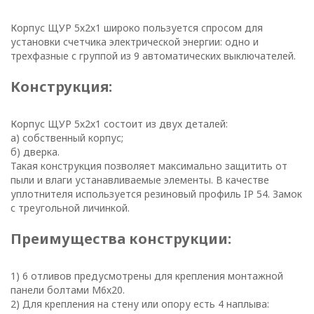
В
Корпус ЩУР 5х2х1 широко пользуется спросом для
отношении
установки счетчика электрической энергии: одно и
трехфазные с группой из 9 автоматических выключателей.
обработки
Конструкция:
персональных
данных
Корпус ЩУР 5х2х1 состоит из двух деталей:
а) собственный корпус;
Общество с ограниченной
б) дверка.
Такая конструкция позволяет максимально защитить от
ответственностью
пыли и влаги устанавливаемые элементы. В качестве
«ОПТИКЭНЕРГОКАБЕЛЬ»
уплотнителя используется резиновый профиль IP 54. Замок
УТВЕРЖДАЮ
с треугольной личинкой.
Директор ООО
Преимущества конструкции:
«ОПТИКЭНЕРГОКАБЕЛЬ»
В.А. Прокопчук _________​
1) 6 отливов предусмотрены для крепления монтажной
панели болтами М6х20.
г. Минск
2) Для крепления на стену или опору есть 4 наплыва: