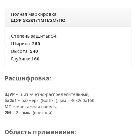
Полная маркировка:
ЩУР 5х2х1/1МП/2М/ПО
Степень защиты:
54
Ширина:
260
Высота:
540
Глубина:
160
Расшифровка:
ЩУР
– щит учетно-распределительный;
5х2х1
– размеры (ВхШхГ), мм 540х260х160
МП
– монтажная панель;
2М
– 2 замка (врезной).
ПОЛИТИКА
ОПЕРАТОРА
Область применения: