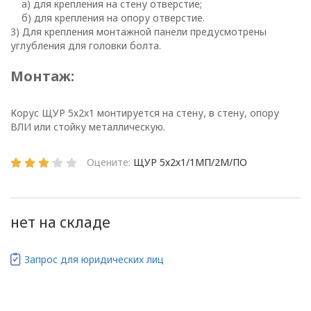
а) для крепления на стену отверстие;
б) для крепления на опору отверстие.
Глава 1
3) Для крепления монтажной панели предусмотрены
Общие
углубления для головки болта.
положения
Монтаж:
Корус ЩУР 5х2х1 монтируется на стену, в стену, опору
ВЛИ или стойку металлическую.
1.1. Настоящая политика в
отношении обработки
персональных данных
Оцените:
ЩУР 5х2х1/1МП/2М/ПО
в ООО
«ОПТИКЭНЕРГОКАБЕЛЬ»
(далее – Политика)
нет на складе
определяет
цели, принципы, способы,
Запрос для юридических лиц
условия обработки
персональных данных,
требования к защите