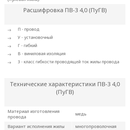
Расшифровка ПВ-3 4,0 (ПуГВ)
П - провод
У - установочный
Г - гибкий
В - виниловая изоляция
ПОЛИТИКА
3 - класс гибкости проводящей ток жилы провода
ОПЕРАТОРА
В
Технические характеристики ПВ-3 4,0
(ПуГВ)
отношении
обработки
Материал изготовления
медь
персональных
провода
Вариант исполнения жилы
многопроволочная