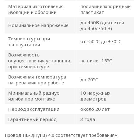
данных
Материал изготовления
поливинилхлоридный
изоляции и оболочки
пластикат
Общество с ограниченной
ответственностью
до 450В (для сетей
Номинальное напряжение
до 450/750 В)
«ОПТИКЭНЕРГОКАБЕЛЬ»
Температуры при
УТВЕРЖДАЮ
от -50°C до +70°C
эксплуатации
Директор ООО
«ОПТИКЭНЕРГОКАБЕЛЬ»
Возможность
осуществления установки
не ниже -15°C
В.А. Прокопчук _________​
при температуре
Возможная температура
г. Минск
до 70°C
нагрева жил при работе
Минимальный радиус
10 наружных
Глава 1
изгиба при монтаже
диаметров
Общие
Период эксплуатации
около 20 лет
положения
Гарантийный период
3 года
Провод ПВ-3(ПуГВ) 4,0 соответствует требованиям