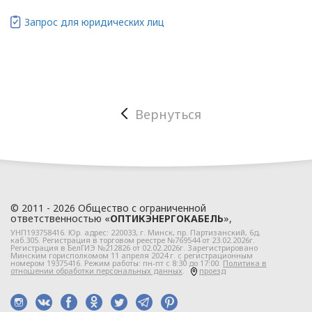
учетом требований
законодательства
Запрос для юридических лиц
Республики Беларусь,
регулирующего
область защиты
персональных данных.
1.3. Локальные правовые
Вернуться
акты по вопросам
обработки и
защиты персональных
данных разрабатываются
на основании Политики в
© 2011 - 2026 Общество с ограниченной
отношении персональных
ответственностью «
ОПТИКЭНЕРГОКАБЕЛЬ
»,
данных ООО
УНП193758416. Юр. адрес:
220033
, г.
Минск
,
пр. Партизанский, 6д
,
каб.305. Регистрация в торговом реестре №769544 от 23.02.2026г.
«ЭлектроКабельКомплект».
Регистрация в БелГИЭ №212826 от 02.02.2026г. Зарегистрировано
Минским горисполкомом 11 апреля 2024 г. с регистрационным
номером 19375416. Режим работы: пн-пт с 8:30 до 17:00.
Политика в
отношении обработки персональных данных
.
проезд
Глава 2