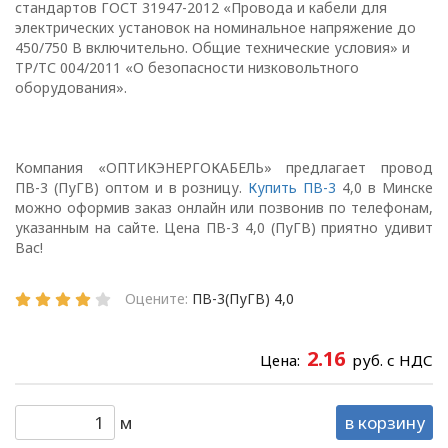
стандартов ГОСТ 31947-2012 «Провода и кабели для
1.1. Настоящая политика в
электрических установок на номинальное напряжение до
отношении обработки
450/750 В включительно. Общие технические условия» и
персональных данных
ТР/ТС 004/2011 «О безопасности низковольтного
в ООО
оборудования».
«ОПТИКЭНЕРГОКАБЕЛЬ»
(далее – Политика)
определяет
Компания «ОПТИКЭНЕРГОКАБЕЛЬ» предлагает провод
цели, принципы, способы,
ПВ-3 (ПуГВ) оптом и в розницу.
Купить ПВ-3
4,0 в Минске
условия обработки
можно оформив заказ онлайн или позвонив по телефонам,
указанным на сайте. Цена ПВ-3 4,0 (ПуГВ) приятно удивит
персональных данных,
Вас!
требования к защите
персональных данных,
Оцените:
ПВ-3(ПуГВ) 4,0
которые обрабатываются
в
ООО «ОПТИКЭНЕРГОКАБЕЛЬ».
2.16
Цена:
руб. с НДС
1.2. Политика в
отношении персональных
м
в корзину
данных разработана с