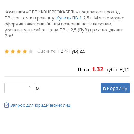
персональных данных
в ООО
Компания «ОПТИКЭНЕРГОКАБЕЛЬ» предлагает провод
«ОПТИКЭНЕРГОКАБЕЛЬ»
ПВ-1 оптом и в розницу.
Купить ПВ-1
2,5 в Минске можно
(далее – Политика)
оформив заказ онлайн или позвонив по телефонам,
определяет
указанным на сайте. Цена ПВ-1 2,5 (ПуВ) приятно удивит
цели, принципы, способы,
Вас!
условия обработки
персональных данных,
Оцените:
ПВ-1(ПуВ) 2,5
требования к защите
персональных данных,
1.32
Цена:
руб. с НДС
которые обрабатываются
в
ООО «ОПТИКЭНЕРГОКАБЕЛЬ».
м
в корзину
1.2. Политика в
отношении персональных
Запрос для юридических лиц
данных разработана с
учетом требований
законодательства
Республики Беларусь,