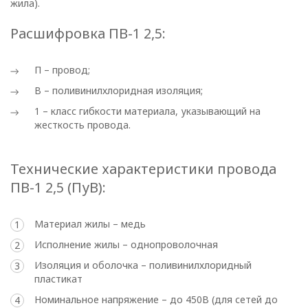
жила).
Расшифровка ПВ-1 2,5:
П – провод;
В – поливинилхлоридная изоляция;
ПОЛИТИКА
1 – класс гибкости материала, указывающий на
ОПЕРАТОРА
жесткость провода.
В
Технические характеристики провода
отношении
ПВ-1 2,5 (ПуВ):
обработки
Материал жилы – медь
персональных
Исполнение жилы – однопроволочная
данных
Изоляция и оболочка – поливинилхлоридный
пластикат
Общество с ограниченной
Номинальное напряжение – до 450В (для сетей до