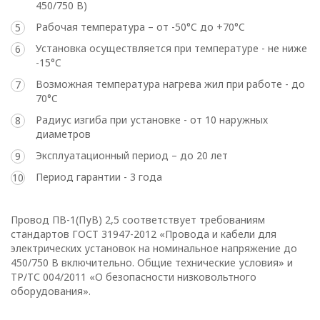
ответственностью
450/750 В)
«ОПТИКЭНЕРГОКАБЕЛЬ»
Рабочая температура – от -50°C до +70°C
УТВЕРЖДАЮ
Установка осуществляется при температуре - не ниже
Директор ООО
-15°C
«ОПТИКЭНЕРГОКАБЕЛЬ»
Возможная температура нагрева жил при работе - до
В.А. Прокопчук _________​
70°C
Радиус изгиба при установке - от 10 наружных
диаметров
г. Минск
Эксплуатационный период – до 20 лет
Глава 1
Период гарантии - 3 года
Общие
положения
Провод ПВ-1(ПуВ) 2,5 соответствует требованиям
стандартов ГОСТ 31947-2012 «Провода и кабели для
электрических установок на номинальное напряжение до
450/750 В включительно. Общие технические условия» и
ТР/ТС 004/2011 «О безопасности низковольтного
1.1. Настоящая политика в
оборудования».
отношении обработки