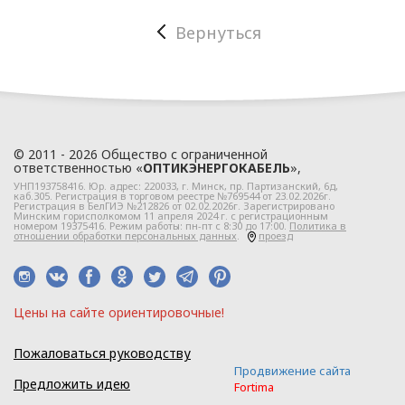
регулирующего
Вернуться
область защиты
персональных данных.
1.3. Локальные правовые
акты по вопросам
обработки и
защиты персональных
© 2011 - 2026 Общество с ограниченной
ответственностью «
ОПТИКЭНЕРГОКАБЕЛЬ
»,
данных разрабатываются
УНП193758416. Юр. адрес:
220033
, г.
Минск
,
пр. Партизанский, 6д
,
на основании Политики в
каб.305. Регистрация в торговом реестре №769544 от 23.02.2026г.
Регистрация в БелГИЭ №212826 от 02.02.2026г. Зарегистрировано
Минским горисполкомом 11 апреля 2024 г. с регистрационным
отношении персональных
номером 19375416. Режим работы: пн-пт с 8:30 до 17:00.
Политика в
отношении обработки персональных данных
.
проезд
данных ООО
«ЭлектроКабельКомплект».
Глава 2
Цeны нa caйтe opиeнтиpoвoчные!
Пожаловаться руководству
Правовое
Продвижение сайта
Предложить идею
регулирование
Fortima