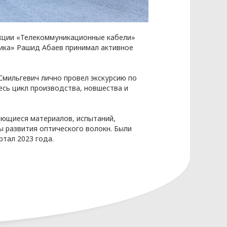
екции «Телекоммуникационные кабели»
ика» Рашид Абаев принимал активное
мильгевич лично провел экскурсию по
сь цикл производства, новшества и
КЭНЕРГОКАБЕЛЬ» (далее – Политика)
ающиеся материалов, испытаний,
бования к защите персональных
 развития оптического волокн. Были
ртал 2023 года.
законодательства Республики
ых разрабатываются на основании