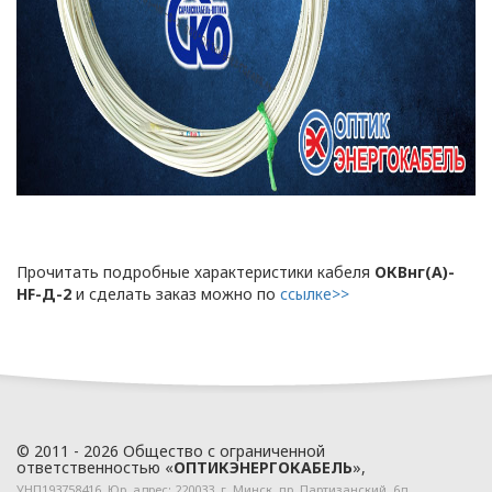
«ОПТИКЭНЕРГОКАБЕЛЬ»
В.А. Прокопчук _________​
г. Минск
Глава 1
Общие
положения
Прочитать подробные характеристики кабеля
ОКВнг(A)-
HF-Д-2
и сделать заказ можно по
ссылке>>
1.1. Настоящая политика в
отношении обработки
персональных данных
в ООО
«ОПТИКЭНЕРГОКАБЕЛЬ»
© 2011 - 2026 Общество с ограниченной
(далее – Политика)
ответственностью «
ОПТИКЭНЕРГОКАБЕЛЬ
»,
определяет
УНП193758416. Юр. адрес:
220033
, г.
Минск
,
пр. Партизанский, 6д
,