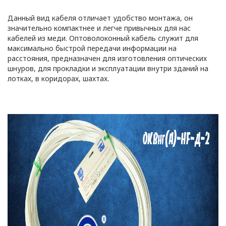
ПОЛИТИКА
Данный вид кабеля отличает удобство монтажа, он
значительно компактнее и легче привычных для нас
ОПЕРАТОРА
кабелей из меди. Оптоволоконный кабель служит для
максимально быстрой передачи информации на
В
расстояния, предназначен для изготовления оптических
шнуров, для прокладки и эксплуатации внутри зданий на
отношении
лотках, в коридорах, шахтах.
обработки
персональных
данных
Общество с ограниченной
ответственностью
«ОПТИКЭНЕРГОКАБЕЛЬ»
УТВЕРЖДАЮ
Директор ООО