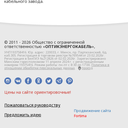
кабельного завода.
«ОПТИКЭНЕРГОКАБЕЛЬ»
УТВЕРЖДАЮ
Директор ООО
«ОПТИКЭНЕРГОКАБЕЛЬ»
В.А. Прокопчук _________​
© 2011 - 2026 Общество с ограниченной
ответственностью «
ОПТИКЭНЕРГОКАБЕЛЬ
»,
г. Минск
УНП193758416. Юр. адрес:
220033
, г.
Минск
,
пр. Партизанский, 6д
,
каб.305. Регистрация в торговом реестре №769544 от 23.02.2026г.
Регистрация в БелГИЭ №212826 от 02.02.2026г. Зарегистрировано
Минским горисполкомом 11 апреля 2024 г. с регистрационным
номером 19375416. Режим работы: пн-пт с 8:30 до 17:00.
Политика в
Глава 1
отношении обработки персональных данных
.
проезд
Общие
положения
Цeны нa caйтe opиeнтиpoвoчные!
Пожаловаться руководству
1.1. Настоящая политика в
Продвижение сайта
Предложить идею
Fortima
отношении обработки
персональных данных