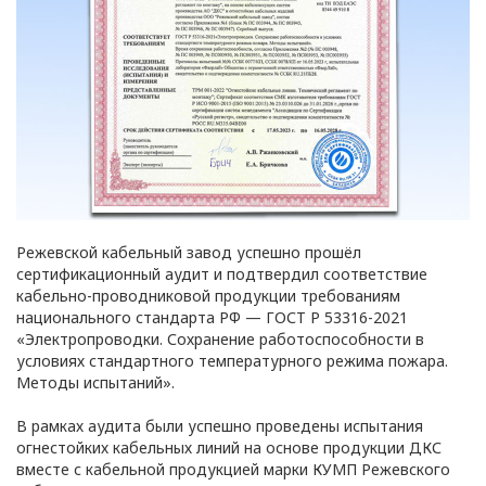
ПОЛИТИКА
ОПЕРАТОРА
В
Режевской кабельный завод успешно прошёл
отношении
сертификационный аудит и подтвердил соответствие
кабельно-проводниковой продукции требованиям
обработки
национального стандарта РФ — ГОСТ Р 53316-2021
«Электропроводки. Сохранение работоспособности в
персональных
условиях стандартного температурного режима пожара.
Методы испытаний».
данных
В рамках аудита были успешно проведены испытания
огнестойких кабельных линий на основе продукции ДКС
Общество с ограниченной
вместе с кабельной продукцией марки КУМП Режевского
ответственностью