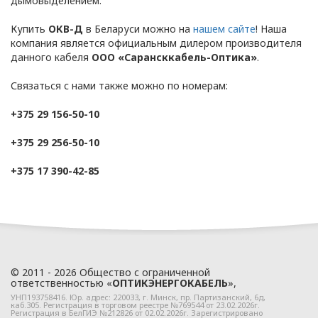
персональных
дымовыделением.
данных
Купить
ОКВ-Д
в Беларуси можно на
нашем сайте
! Наша
компания является официальным дилером производителя
данного кабеля
ООО «Сарансккабель-Оптика»
.
Общество с ограниченной
ответственностью
Связаться с нами также можно по номерам:
«ОПТИКЭНЕРГОКАБЕЛЬ»
+375 29 156-50-10
УТВЕРЖДАЮ
Директор ООО
+375 29 256-50-10
«ОПТИКЭНЕРГОКАБЕЛЬ»
В.А. Прокопчук _________​
+375 17 390-42-85
г. Минск
Глава 1
Общие
© 2011 - 2026 Общество с ограниченной
ответственностью «
ОПТИКЭНЕРГОКАБЕЛЬ
»,
положения
УНП193758416. Юр. адрес:
220033
, г.
Минск
,
пр. Партизанский, 6д
,
каб.305. Регистрация в торговом реестре №769544 от 23.02.2026г.
Регистрация в БелГИЭ №212826 от 02.02.2026г. Зарегистрировано