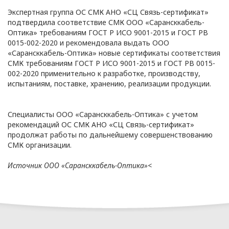
обработки
Экспертная группа ОС СМК АНО «СЦ Связь-сертификат»
персональных
подтвердила соответствие СМК ООО «Сарансккабель-
Оптика» требованиям ГОСТ Р ИСО 9001-2015 и ГОСТ РВ
данных
0015-002-2020 и рекомендовала выдать ООО
«Сарансккабель-Оптика» новые сертификаты соответствия
СМК требованиям ГОСТ Р ИСО 9001-2015 и ГОСТ РВ 0015-
Общество с ограниченной
002-2020 применительно к разработке, производству,
ответственностью
испытаниям, поставке, хранению, реализации продукции.
«ОПТИКЭНЕРГОКАБЕЛЬ»
УТВЕРЖДАЮ
Специалисты ООО «Сарансккабель-Оптика» с учетом
Директор ООО
рекомендаций ОС СМК АНО «СЦ Связь-сертификат»
«ОПТИКЭНЕРГОКАБЕЛЬ»
продолжат работы по дальнейшему совершенствованию
В.А. Прокопчук _________​
СМК организации.
Источник ООО «Сарансккабель-Оптика»<
г. Минск
Глава 1
Общие