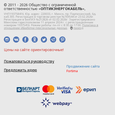
положения
© 2011 - 2026 Общество с ограниченной
ответственностью «
ОПТИКЭНЕРГОКАБЕЛЬ
»,
УНП193758416. Юр. адрес:
220033
, г.
Минск
,
пр. Партизанский, 6д
,
каб.305. Регистрация в торговом реестре №769544 от 23.02.2026г.
Регистрация в БелГИЭ №212826 от 02.02.2026г. Зарегистрировано
Минским горисполкомом 11 апреля 2024 г. с регистрационным
1.1. Настоящая политика в
номером 19375416. Режим работы: пн-пт с 8:30 до 17:00.
Политика в
отношении обработки персональных данных
.
проезд
отношении обработки
персональных данных
в ООО
Цeны нa caйтe opиeнтиpoвoчные!
«ОПТИКЭНЕРГОКАБЕЛЬ»
(далее – Политика)
Пожаловаться руководству
определяет
Продвижение сайта
цели, принципы, способы,
Предложить идею
Fortima
условия обработки
персональных данных,
требования к защите
персональных данных,
которые обрабатываются
в
ООО «ОПТИКЭНЕРГОКАБЕЛЬ».