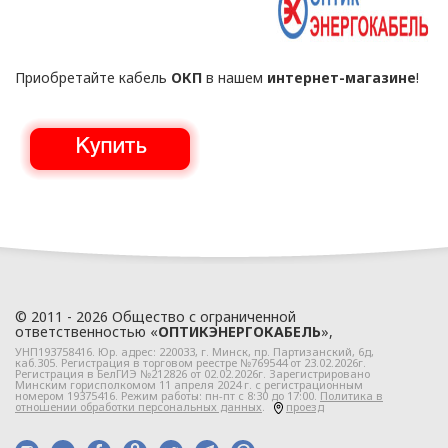
учетом требований
законодательства
Республики Беларусь,
Приобретайте кабель
ОКП
в нашем
интернет-магазине
!
регулирующего
область защиты
персональных данных.
1.3. Локальные правовые
акты по вопросам
обработки и
защиты персональных
данных разрабатываются
на основании Политики в
отношении персональных
© 2011 - 2026 Общество с ограниченной
ответственностью «
ОПТИКЭНЕРГОКАБЕЛЬ
»,
данных ООО
УНП193758416. Юр. адрес:
220033
, г.
Минск
,
пр. Партизанский, 6д
,
«ЭлектроКабельКомплект».
каб.305. Регистрация в торговом реестре №769544 от 23.02.2026г.
Регистрация в БелГИЭ №212826 от 02.02.2026г. Зарегистрировано
Минским горисполкомом 11 апреля 2024 г. с регистрационным
номером 19375416. Режим работы: пн-пт с 8:30 до 17:00.
Политика в
Глава 2
отношении обработки персональных данных
.
проезд