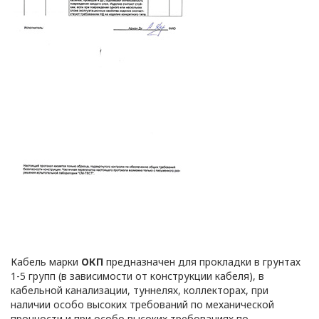
данных
Общество с ограниченной
ответственностью
«ОПТИКЭНЕРГОКАБЕЛЬ»
УТВЕРЖДАЮ
Директор ООО
«ОПТИКЭНЕРГОКАБЕЛЬ»
В.А. Прокопчук _________​
г. Минск
Глава 1
Общие
Кабель марки
ОКП
предназначен для прокладки в грунтах
положения
1-5 групп (в зависимости от конструкции кабеля), в
кабельной канализации, туннелях, коллекторах, при
наличии особо высоких требований по механической
прочности и при особо высоких требованиях по