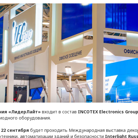
ТОРА
аботки персональных 
нностью
ния «ЛидерЛайт»
входит в состав
INCOTEX Electronics Grou
иодного оборудования.
о 22 сентября
будет проходить Международная выставка декор
отехники, автоматизации зданий и безопасности
Interlight Russ