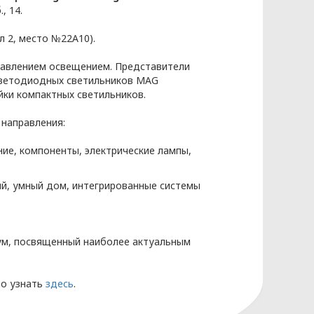
, 14.
л 2, место №22А10).
равлением освещением. Представители
светодиодных светильников MAG
ки компактных светильников.
направления:
ие, компоненты, электрические лампы,
й, умный дом, интегрированные системы
КЭНЕРГОКАБЕЛЬ» (далее – Политика)
бования к защите персональных
м, посвященный наиболее актуальным
законодательства Республики
но узнать
здесь
.
ых разрабатываются на основании