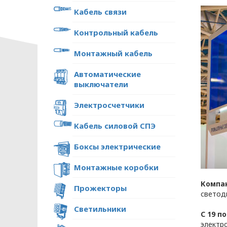
Кабель связи
Контрольный кабель
Монтажный кабель
Автоматические
выключатели
Электросчетчики
Кабель силовой СПЭ
ПОЛИТИКА ОПЕРА
Боксы электрические
В отношении обр
Монтажные коробки
Общество с ограниченной ответстве
Компа
Прожекторы
«ОПТИКЭНЕРГОКАБЕЛЬ»
светод
УТВЕРЖДАЮ
Светильники
С 19 п
Директор ООО
электр