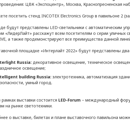
роведения: ЦВК «Экспоцентр», Москва, Краснопресненская наб.
те посетить стенд INCOTEX Electronics Group в павильоне 2 (за
нде будут представлены LED-светильники с автоматическим уп
ии «ЛидерЛайт» расскажут всем посетителям о серии уличных 
IVE, а также продемонстрируют все преимущества данной линей
тавочной площадке «Интерлайт 2022» будут представлены два 
terlight Russia
:
декоративное освещение, техническое освещен
аздничное освещение;
telligent building Russia
:
электротехника, автоматизация здани
ии обработки персональных данных в ООО «ОПТИ
зопасности, умный город.
, условия обработки персональных данных, тре
 ООО «ОПТИКЭНЕРГОКАБЕЛЬ».
в рамках выставки состоится
LED-Forum
– международный фору
ьных данных разработана с учетом требований 
ам на рынке светотехники.
щиты персональных данных.
нее о выставке, билетах и плане выставочного павильона мож
опросам обработки и защиты персональных данн
х данных ООО «ЭлектроКабельКомплект».