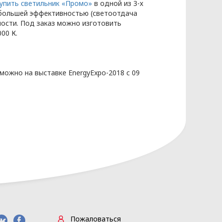
упить светильник «Промо»
в одной из 3-х
аибольшей эффективностью (светоотдача
ности. Под заказ можно изготовить
00 К.
нных основывается на следующих
ожно на выставке EnergyExpo-2018 с 09
сональных данных разрабатывает
Ь» (Приложение 1)
Пожаловаться