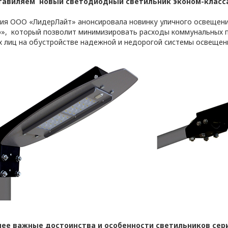
тавиляем новый светодиодный светильник эконом-класса
ия ООО «ЛидерЛайт» анонсировала новинку уличного освещения
», который позволит минимизировать расходы коммунальных п
х лиц на обустройстве надежной и недорогой системы освещен
ТОРА
аботки персональных 
нностью
ее важные достоинства и особенности светильников сер