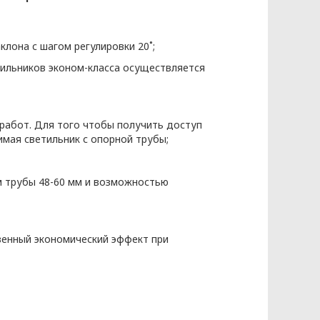
лона с шагом регулировки 20˚;
ильников эконом-класса осуществляется
работ. Для того чтобы получить доступ
КЭНЕРГОКАБЕЛЬ» (далее – Политика)
имая светильник с опорной трубы;
бования к защите персональных
 трубы 48-60 мм и возможностью
законодательства Республики
ых разрабатываются на основании
венный экономический эффект при