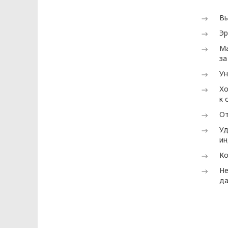
г. Минск
Вы
Глава 1
Эр
Ма
Общие положения
за
Ун
Хо
1.1. Настоящая политика в отношен
к 
определяет цели, принципы, способы
От
данных, которые обрабатываются в
Уд
1.2. Политика в отношении персонал
ин
Беларусь, регулирующего область за
Ко
1.3. Локальные правовые акты по в
Не
Политики в отношении персональны
да
Глава 2