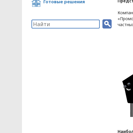
Предс
Готовые решения
Компан
«Промо
частны
ПОЛИТИКА ОПЕРА
В отношении обр
Общество с ограниченной ответстве
«ОПТИКЭНЕРГОКАБЕЛЬ»
УТВЕРЖДАЮ
Директор ООО
«ОПТИКЭНЕРГОКАБЕЛЬ»
В.А. Прокопчук _________​
Наибол