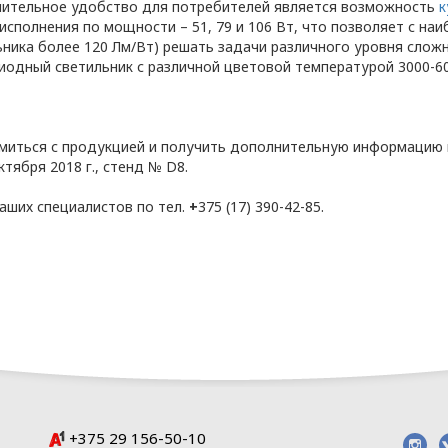
ительное удобство для потребителей является возможность
к
ние отношений
 исполнения по мощности – 51, 79 и 106 Вт, что позволяет с н
рсональных данных
ьника более 120 Лм/Вт) решать задачи различного уровня слож
иодный светильник с различной цветовой температурой 3000-60
ЕЛЬ» в отношении обработки персональных да
миться с продукцией и получить дополнительную информацию м
ктября 2018 г., стенд № D8.
2021 N 99-З «О защите персональных
сональных данных);
наших специалистов по тел.
+
375 (17) 390-42-85.
2008 N 455-З «Об информации,
ции»;
спублики Беларусь.
реализации Политики в отношении защиты пер
кументы:
ерсональных данных в ООО «ОПТИКЭНЕРГОКАБЕЛ
онфиденциальности при обработке
ные данные (Приложение 2);
+375 29 156-50-10
кументы, направленные на