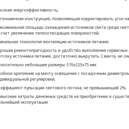
сокая энергоэффективность;
гономичная конструкция, позволяющая корректировать угол нак
ксимальная площадь охлаждения источников света среди свет
 счет увеличения теплоотводящих поверхностей;
икальная технология вентиляции источников питания;
рошая ремонтопригодность и удобство выполнения сервисных 
ии обработки персональных данных в ООО «ОПТИ
отсеку источника питания, достаточно выкрутить 2 винта, не сн
, условия обработки персональных данных, тре
носительно небольшие размеры 570х225х75 мм;
 ООО «ОПТИКЭНЕРГОКАБЕЛЬ».
обное крепление на мачту освещения с посадочным диаметром
ьных данных разработана с учетом требований 
дивидуальной регулировки;
щиты персональных данных.
эффициент пульсации светового потока, не превышающий 2%;
опросам обработки и защиты персональных данн
высокие затраты денежных средств на приобретение и сущест
х данных ООО «ЭлектроКабельКомплект».
льнейшей эксплуатации.