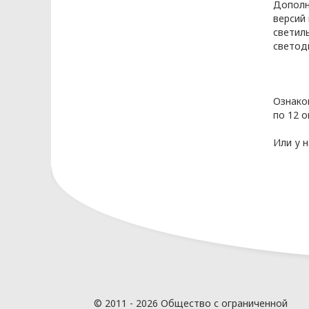
Дополн
Правовое регулирова
версий
в сфере обработки пе
светил
светод
2.1. Политика ООО «ОПТИКЭНЕРГОКАБ
нормативно правовых актах:
Ознако
Конституция Республики Беларусь;
по 12 о
Закон Республики Беларусь от 07.05.
данных» (далее - Закон о защите пер
Или у 
Закон Республики Беларусь от 10.11.
информатизации и защите информа
иные нормативные правовые акты Ре
2.2. ООО «ОПТИКЭНЕРГОКАБЕЛЬ» для 
локальные правовые акты и иные до
Положение об обработке и защите п
Положение о порядке обеспечения к
информации, содержащей персональ
иные локальные правовые акты и до
© 2011 - 2026 Общество с ограниченной