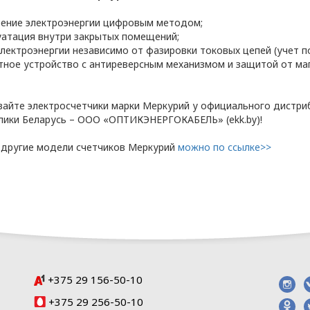
ьных данных разработана с учетом требований 
рение электроэнергии цифровым методом;
луатация внутри закрытых помещений;
щиты персональных данных.
электроэнергии независимо от фазировки токовых цепей (учет п
опросам обработки и защиты персональных данн
етное устройство с антиреверсным механизмом и защитой от ма
х данных ООО «ЭлектроКабельКомплект».
вайте электросчетчики марки Меркурий у официального дистри
лики Беларусь – ООО «ОПТИКЭНЕРГОКАБЕЛЬ» (ekk.by)!
 другие модели счетчиков Меркурий
можно по ссылке>>
ние отношений
рсональных данных
ЕЛЬ» в отношении обработки персональных да
2021 N 99-З «О защите персональных
+375 29 156-50-10
сональных данных);
2008 N 455-З «Об информации,
+375 29 256-50-10