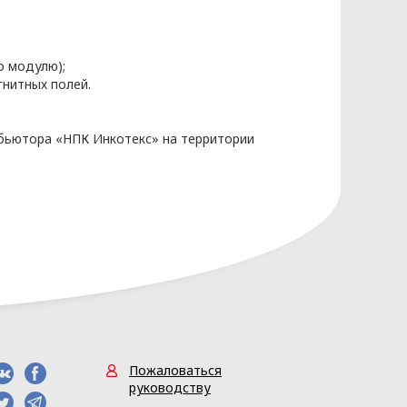
законодательства Республики
о модулю);
ых разрабатываются на основании
гнитных полей.
бьютора «НПК Инкотекс» на территории
нных основывается на следующих
Пожаловаться
руководству