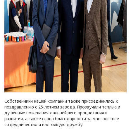
г. Минск
Глава 1
Общие
положения
1.1. Настоящая политика в
отношении обработки
персональных данных
в ООО
«ОПТИКЭНЕРГОКАБЕЛЬ»
Собственники нашей компании также присоединились к
поздравлению с 25-летием завода. Прозвучали теплые и
(далее – Политика)
душевные пожелания дальнейшего процветания и
определяет
развития, а также слова благодарности за многолетнее
цели, принципы, способы,
сотрудничество и настоящую дружбу!
условия обработки