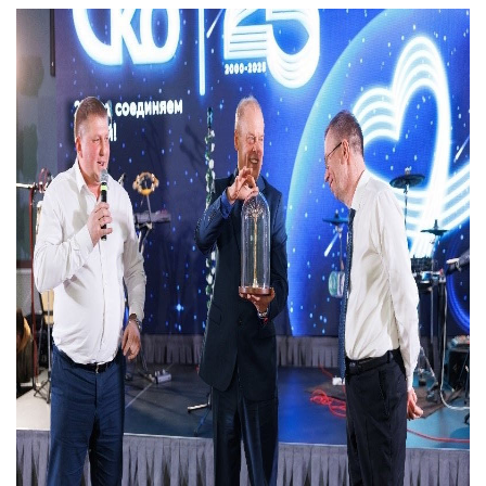
персональных данных,
требования к защите
персональных данных,
которые обрабатываются
в
ООО «ОПТИКЭНЕРГОКАБЕЛЬ».
1.2. Политика в
отношении персональных
данных разработана с
учетом требований
законодательства
Республики Беларусь,
регулирующего
область защиты
персональных данных.
1.3. Локальные правовые
акты по вопросам
обработки и