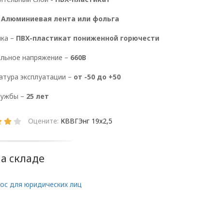
 Алюминиевая лента или фольга
ка –
ПВХ-пластикат пониженной горючести
ии обработки персональных данных в ООО «ОПТИ
, условия обработки персональных данных, тре
льное напряжение –
660В
 ООО «ОПТИКЭНЕРГОКАБЕЛЬ».
атура эксплуатации –
от -50 до +50
ьных данных разработана с учетом требований 
лужбы –
25 лет
щиты персональных данных.
опросам обработки и защиты персональных данн
Оцените:
КВВГЭнг 19х2,5
х данных ООО «ЭлектроКабельКомплект».
на складе
ние отношений
ос для юридических лиц
рсональных данных