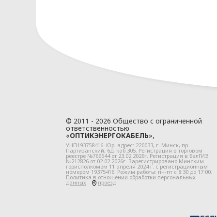
2.1. Политика ООО «ОПТИКЭНЕРГОКАБ
нормативно правовых актах:
Конституция Республики Беларусь;
Закон Республики Беларусь от 07.05.
данных» (далее - Закон о защите пер
Закон Республики Беларусь от 10.11.
информатизации и защите информа
иные нормативные правовые акты Ре
2.2. ООО «ОПТИКЭНЕРГОКАБЕЛЬ» для 
локальные правовые акты и иные до
© 2011 - 2026 Общество с ограниченной
Положение об обработке и защите п
ответственностью
«
ОПТИКЭНЕРГОКАБЕЛЬ
»,
Положение о порядке обеспечения к
УНП193758416. Юр. адрес:
220033
, г.
Минск
,
пр.
информации, содержащей персональ
Партизанский, 6д
, каб.305. Регистрация в торговом
реестре №769544 от 23.02.2026г. Регистрация в БелГИЭ
№212826 от 02.02.2026г. Зарегистрировано Минским
иные локальные правовые акты и до
горисполкомом 11 апреля 2024 г. с регистрационным
номером 19375416. Режим работы: пн-пт с 8:30 до 17:00.
регулирование отношений в области
Политика в отношении обработки персональных
данных
.
проезд
Глава 3