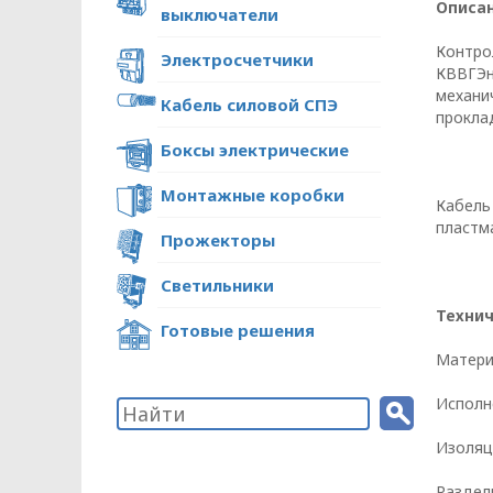
Описан
выключатели
Контро
Электросчетчики
КВВГЭн
ПОЛИТИКА ОПЕРА
механи
Кабель силовой СПЭ
проклад
В отношении обр
Боксы электрические
Монтажные коробки
Общество с ограниченной ответстве
Кабель
«ОПТИКЭНЕРГОКАБЕЛЬ»
пластм
Прожекторы
УТВЕРЖДАЮ
Светильники
Директор ООО
«ОПТИКЭНЕРГОКАБЕЛЬ»
Технич
Готовые решения
В.А. Прокопчук _________​
Матери
Исполн
г. Минск
Изоляц
Глава 1
Раздел