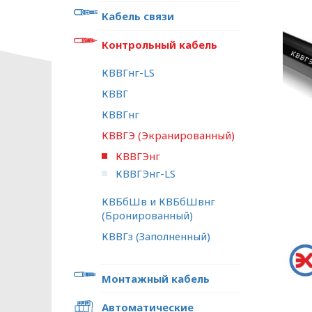
Кабель связи
Контрольный кабель
КВВГнг-LS
КВВГ
КВВГнг
КВВГЭ (Экранированный)
КВВГЭнг
КВВГЭнг-LS
КВБбШв и КВБбШвнг
(Бронированный)
КВВГз (Заполненный)
Монтажный кабель
Автоматические