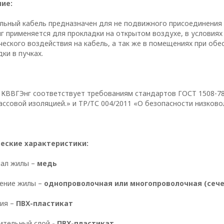
ие:
льный кабель предназначен для не подвижного присоединения 
г применяется для прокладки на открытом воздухе, в условиях
ТОРА
ческого воздействия на кабель, а так же в помещениях при об
ки в пучках.
аботки персональных 
нностью
 КВВГЭнг соответствует требованиям стандартов ГОСТ 1508-78
ассовой изоляцией.» и ТР/ТС 004/2011 «О безопасности низков
еские характеристики:
ал жилы –
медь
ение жилы –
однопроволочная или многопроволочная (сече
ия –
ПВХ-пластикат
ительный слой
- ПВХ-пластикат