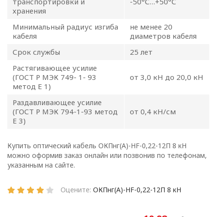
транспортировки и
-50°С…+50°С
цели, принципы, способы,
хранения
условия обработки
персональных данных,
Минимальный радиус изгиба
не менее 20
кабеля
диаметров кабеля
требования к защите
персональных данных,
Срок службы
25 лет
которые обрабатываются
Растягивающее усилие
в
(ГОСТ Р МЭК 749- 1- 93
от 3,0 кН до 20,0 кН
ООО «ОПТИКЭНЕРГОКАБЕЛЬ».
метод Е 1)
1.2. Политика в
Раздавливающее усилие
(ГОСТ Р МЭК 794-1-93 метод
от 0,4 кН/см
отношении персональных
Е 3)
данных разработана с
учетом требований
Купить оптический кабель ОКПнг(A)-HF-0,22-12П 8 кН
законодательства
можно оформив заказ онлайн или позвонив по телефонам,
Республики Беларусь,
указанным на сайте.
регулирующего
область защиты
Оцените:
ОКПнг(A)-HF-0,22-12П 8 кН
персональных данных.
1.3. Локальные правовые