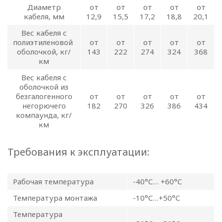
Диаметр
от
от
от
от
от
В.А. Прокопчук _________​
кабеля, мм
12,9
15,5
17,2
18,8
20,1
Вес кабеля с
г. Минск
полиэтиленовой
от
от
от
от
от
оболочкой, кг/
143
222
274
324
368
км
Глава 1
Вес кабеля с
Общие
оболочкой из
положения
безгалогенного
от
от
от
от
от
негорючего
182
270
326
386
434
компаунда, кг/
км
1.1. Настоящая политика в
Требования к эксплуатации:
отношении обработки
персональных данных
в ООО
Рабочая температура
-40°С… +60°С
«ОПТИКЭНЕРГОКАБЕЛЬ»
Температура монтажа
-10°С…+50°С
(далее – Политика)
определяет
Температура