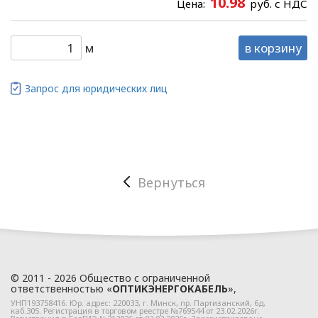
10.98
Цена:
руб. с НДС
акты по вопросам
обработки и
защиты персональных
м
в корзину
данных разрабатываются
на основании Политики в
Запрос для юридических лиц
отношении персональных
данных ООО
«ЭлектроКабельКомплект».
Глава 2
Вернуться
Правовое
регулирование
отношений
в сфере
© 2011 - 2026 Общество с ограниченной
ответственностью «
ОПТИКЭНЕРГОКАБЕЛЬ
»,
обработки
УНП193758416. Юр. адрес:
220033
, г.
Минск
,
пр. Партизанский, 6д
,
каб.305. Регистрация в торговом реестре №769544 от 23.02.2026г.