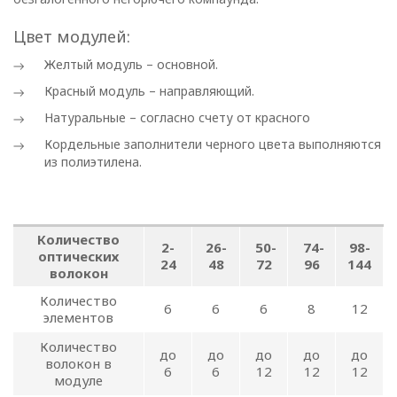
ПОЛИТИКА
Цвет модулей:
ОПЕРАТОРА
Желтый модуль – основной.
Красный модуль – направляющий.
В
Натуральные – согласно счету от красного
отношении
Кордельные заполнители черного цвета выполняются
обработки
из полиэтилена.
персональных
данных
Количество
2-
26-
50-
74-
98-
оптических
24
48
72
96
144
волокон
Общество с ограниченной
ответственностью
Количество
6
6
6
8
12
элементов
«ОПТИКЭНЕРГОКАБЕЛЬ»
Количество
УТВЕРЖДАЮ
до
до
до
до
до
волокон в
6
6
12
12
12
Директор ООО
модуле
«ОПТИКЭНЕРГОКАБЕЛЬ»