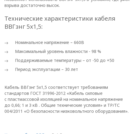
ПОЛИТИКА
взрыва достаточно высок.
ОПЕРАТОРА
Технические характеристики кабеля
В
ВВГзнг 5х1,5:
отношении
Номинальное напряжение – 660В
обработки
Максимальный уровень влажности - 98 %
персональных
Поддерживаемые температуры – от -50 до +50
данных
Период эксплуатации – 30 лет
Общество с ограниченной
Кабель ВВГзнг 5х1,5 соответствует требованиям
ответственностью
стандартов ГОСТ 31996-2012 «Кабель силовые
«ОПТИКЭНЕРГОКАБЕЛЬ»
с пластмассовой изоляцией на номинальное напряжение
до 0,66; 1 и 3 кВ . Общие технические условия» и ТР/ТС
УТВЕРЖДАЮ
004/2011 «О безопасности низковольтного оборудования».
Директор ООО
«ОПТИКЭНЕРГОКАБЕЛЬ»
В.А. Прокопчук _________​