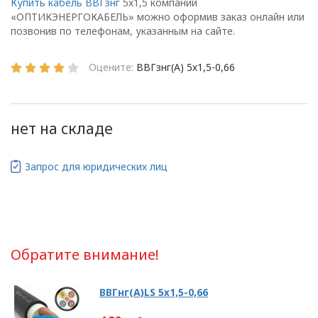
Купить кабель ВВГзнг
5х1,5 компании
«ОПТИКЭНЕРГОКАБЕЛЬ» можно оформив заказ онлайн или
г. Минск
позвонив по телефонам, указанным на сайте.
Глава 1
Оцените:
ВВГзнг(А) 5х1,5-0,66
Общие
положения
нет на складе
Запрос для юридических лиц
1.1. Настоящая политика в
отношении обработки
персональных данных
в ООО
«ОПТИКЭНЕРГОКАБЕЛЬ»
Обратите внимание!
(далее – Политика)
определяет
ВВГнг(А)LS 5х1,5-0,66
цели, принципы, способы,
условия обработки