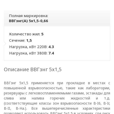
Полная маркировка:
ВВГзнг(А) 5х1,5-0,66
Количество жил:
5
Сечение:
1,5
Нагрузка, кВт 220В:
4.3
Нагрузка, кВт 380В:
7.4
Описание ВВГзнг 5х1,5
ВВГзнг 5х1,5 применяется при прокладке в местах с
повышенной взрывоопасностью, такие как лаборатории,
резервуары с легковоспламеняемыми газами, эстакады для
слива или налива горючих жидкостей и т.д.
(соответствующие классы зон взрывоопасности B-I6, B-Ir,
B-II, В-На.). Все вышеперечисленные характеристики
позволяют использовать ВВГзнг 5х1,5 в условиях, где риск