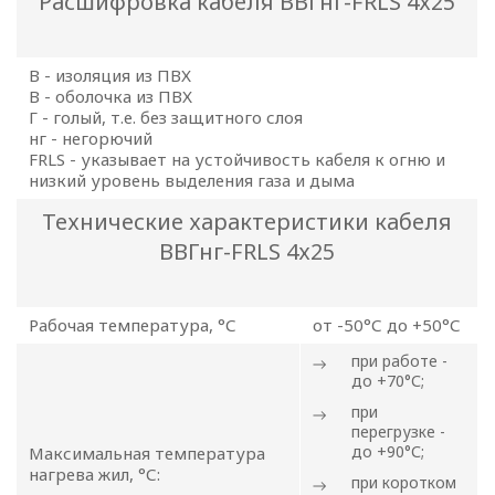
Расшифровка кабеля ВВГнг-FRLS 4х25
В - изоляция из ПВХ
В - оболочка из ПВХ
Г - голый, т.е. без защитного слоя
нг - негорючий
FRLS - указывает на устойчивость кабеля к огню и
низкий уровень выделения газа и дыма
Технические характеристики кабеля
ВВГнг-FRLS 4х25
Рабочая температура, °С
от -50°С до +50°С
ПОЛИТИКА
при работе -
ОПЕРАТОРА
до +70°С;
при
В
перегрузке -
до +90°С;
Максимальная температура
отношении
нагрева жил, °С:
при коротком