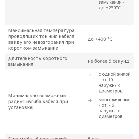
обработки
замыкании -
до +250°С.
персональных
данных
Максимальная температура
проводящих ток жил кабеля
до +400 °С
ввиду его невозгорания при
Общество с ограниченной
коротком замыкании
ответственностью
«ОПТИКЭНЕРГОКАБЕЛЬ»
Длительность короткого
не более 5 секунд
замыкания
УТВЕРЖДАЮ
с одной жилой
Директор ООО
- от 10
«ОПТИКЭНЕРГОКАБЕЛЬ»
наружных
В.А. Прокопчук _________​
диаметров;
Минимально возможный
многожильные
радиус изгиба кабеля при
- от 7,5
установке:
г. Минск
наружных
диаметров.
Глава 1
Общие
Гарантийный срок службы
5 лет