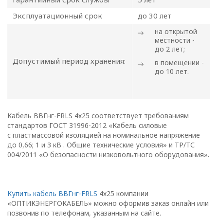
положения
Эксплуатационный срок
до 30 лет
на открытой
местности -
до 2 лет;
1.1. Настоящая политика в
Допустимый период хранения:
в помещении -
отношении обработки
до 10 лет.
персональных данных
в ООО
«ОПТИКЭНЕРГОКАБЕЛЬ»
(далее – Политика)
Кабель ВВГнг-FRLS 4х25 соответствует требованиям
определяет
стандартов ГОСТ 31996-2012 «Кабель силовые
цели, принципы, способы,
с пластмассовой изоляцией на номинальное напряжение
до 0,66; 1 и 3 кВ . Общие технические условия» и ТР/ТС
условия обработки
004/2011 «О безопасности низковольтного оборудования».
персональных данных,
требования к защите
персональных данных,
которые обрабатываются
Купить кабель ВВГнг-FRLS
4х25 компании
«ОПТИКЭНЕРГОКАБЕЛЬ» можно оформив заказ онлайн или
в
позвонив по телефонам, указанным на сайте.
ООО «ОПТИКЭНЕРГОКАБЕЛЬ».