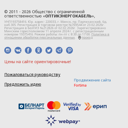
«ЭлектроКабельКомплект».
Глава 2
© 2011 - 2026 Общество с ограниченной
ответственностью «
ОПТИКЭНЕРГОКАБЕЛЬ
»,
УНП193758416. Юр. адрес:
220033
, г.
Минск
,
пр. Партизанский, 6д
,
каб.305. Регистрация в торговом реестре №769544 от 23.02.2026г.
Регистрация в БелГИЭ №212826 от 02.02.2026г. Зарегистрировано
Правовое
Минским горисполкомом 11 апреля 2024 г. с регистрационным
номером 19375416. Режим работы: пн-пт с 8:30 до 17:00.
Политика в
отношении обработки персональных данных
.
проезд
регулирование
отношений
в сфере
Цeны нa caйтe opиeнтиpoвoчные!
обработки
Пожаловаться руководству
персональных
Продвижение сайта
Предложить идею
Fortima
данных
2.1. Политика ООО
«ОПТИКЭНЕРГОКАБЕЛЬ» в
отношении
обработки персональных