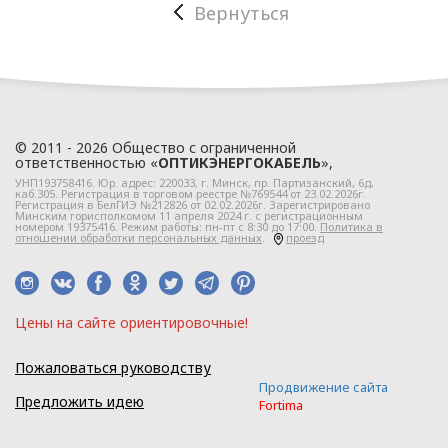
отношении персональных
Вернуться
данных ООО
«ЭлектроКабельКомплект».
Глава 2
© 2011 - 2026 Общество с ограниченной
Правовое
ответственностью «
ОПТИКЭНЕРГОКАБЕЛЬ
»,
УНП193758416. Юр. адрес:
220033
, г.
Минск
,
пр. Партизанский, 6д
,
регулирование
каб.305. Регистрация в торговом реестре №769544 от 23.02.2026г.
Регистрация в БелГИЭ №212826 от 02.02.2026г. Зарегистрировано
Минским горисполкомом 11 апреля 2024 г. с регистрационным
отношений
номером 19375416. Режим работы: пн-пт с 8:30 до 17:00.
Политика в
отношении обработки персональных данных
.
проезд
в сфере
обработки
персональных
Цeны нa caйтe opиeнтиpoвoчные!
данных
Пожаловаться руководству
Продвижение сайта
Предложить идею
Fortima
2.1. Политика ООО