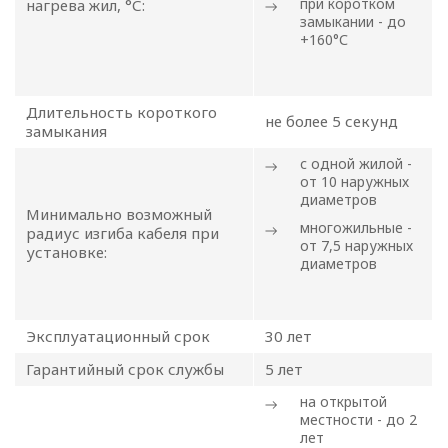
при коротком
нагрева жил, °С:
отношении
замыкании - до
+160°С
обработки
персональных
Длительность короткого
не более 5 секунд
замыкания
данных
с одной жилой -
от 10 наружных
Общество с ограниченной
диаметров
Минимально возможный
ответственностью
многожильные -
радиус изгиба кабеля при
«ОПТИКЭНЕРГОКАБЕЛЬ»
от 7,5 наружных
установке:
диаметров
УТВЕРЖДАЮ
Директор ООО
«ОПТИКЭНЕРГОКАБЕЛЬ»
Эксплуатационный срок
30 лет
В.А. Прокопчук _________​
Гарантийный срок службы
5 лет
на открытой
г. Минск
местности - до 2
лет