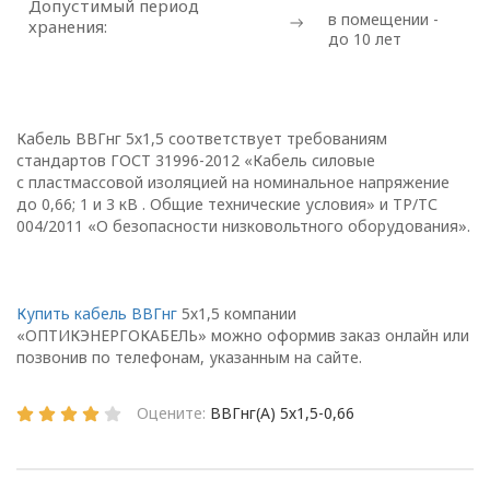
Допустимый период
Глава 1
в помещении -
хранения:
до 10 лет
Общие
положения
Кабель ВВГнг 5х1,5 соответствует требованиям
стандартов ГОСТ 31996-2012 «Кабель силовые
1.1. Настоящая политика в
с пластмассовой изоляцией на номинальное напряжение
отношении обработки
до 0,66; 1 и 3 кВ . Общие технические условия» и ТР/ТС
004/2011 «О безопасности низковольтного оборудования».
персональных данных
в ООО
«ОПТИКЭНЕРГОКАБЕЛЬ»
(далее – Политика)
Купить кабель ВВГнг
5х1,5 компании
определяет
«ОПТИКЭНЕРГОКАБЕЛЬ» можно оформив заказ онлайн или
позвонив по телефонам, указанным на сайте.
цели, принципы, способы,
условия обработки
Оцените:
ВВГнг(А) 5х1,5-0,66
персональных данных,
требования к защите
персональных данных,