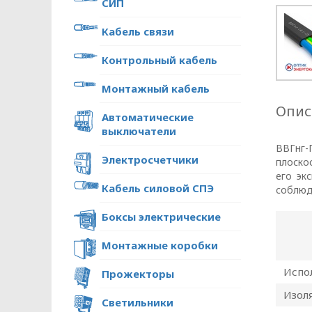
СИП
Кабель связи
Контрольный кабель
Монтажный кабель
Опис
Автоматические
выключатели
ВВГнг-
Электросчетчики
плоско
его эк
Кабель силовой СПЭ
соблюд
Боксы электрические
Монтажные коробки
Испо
Прожекторы
ПОЛИТИКА ОПЕРА
Изол
Светильники