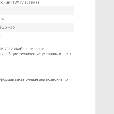
данных
рючий ПВХ пластикат
 %
0 до +50
т
96-2012 «Кабель силовые
кВ . Общие технические условия» и ТР/ТС
ормив заказ онлайн или позвонив по
КЭНЕРГОКАБЕЛЬ» (далее – Политика)
бования к защите персональных