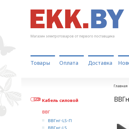
Магазин электротоваров от первого поставщика
Товары
Оплата
Доставка
Нов
Главная
ВВГн
Кабель силовой
ВВГ
ВВГнг-LS-П
ВВГнг-LS