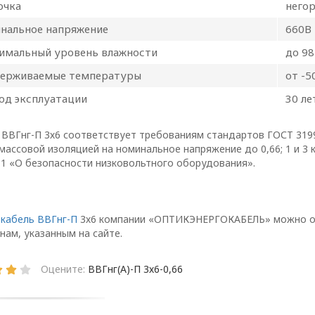
аботки персональных 
очка
него
нальное напряжение
660В
нностью
имальный уровень влажности
до 98
ерживаемые температуры
от -5
од эксплуатации
30 ле
 ВВГнг-П 3х6 соответствует требованиям стандартов ГОСТ 319
массовой изоляцией на номинальное напряжение до 0,66; 1 и 3 
11 «О безопасности низковольтного оборудования».
 кабель ВВГнг-П
3х6 компании «ОПТИКЭНЕРГОКАБЕЛЬ» можно оф
нам, указанным на сайте.
Оцените:
ВВГнг(А)-П 3х6-0,66
ии обработки персональных данных в ООО «ОПТИ
, условия обработки персональных данных, тре