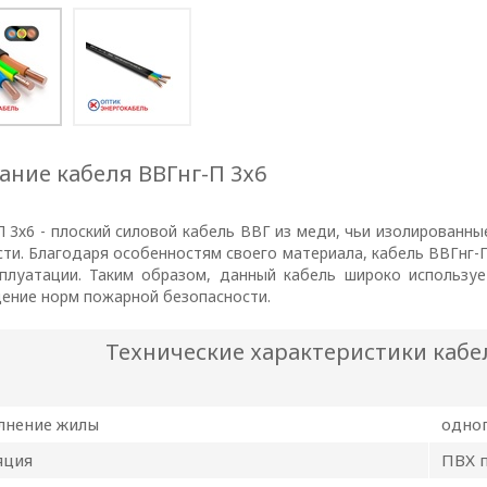
ание кабеля ВВГнг-П 3х6
П 3х6 - плоский силовой кабель ВВГ из меди, чьи изолированн
сти. Благодаря особенностям своего материала, кабель ВВГнг-П
сплуатации. Таким образом, данный кабель широко используе
ение норм пожарной безопасности.
Технические характеристики кабел
лнение жилы
одно
ТОРА
яция
ПВХ 