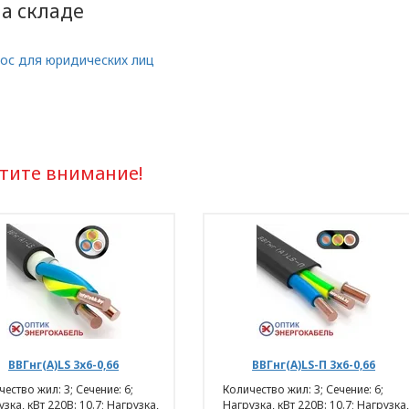
на складе
 ООО «ОПТИКЭНЕРГОКАБЕЛЬ».
ьных данных разработана с учетом требований 
ос для юридических лиц
щиты персональных данных.
опросам обработки и защиты персональных данн
х данных ООО «ЭлектроКабельКомплект».
тите внимание!
ние отношений
рсональных данных
ЕЛЬ» в отношении обработки персональных да
ВВГнг(А)LS 3х6-0,66
ВВГнг(А)LS-П 3х6-0,66
2021 N 99-З «О защите персональных
ество жил: 3; Сечение: 6;
Количество жил: 3; Сечение: 6;
сональных данных);
зка, кВт 220В: 10.7; Нагрузка,
Нагрузка, кВт 220В: 10.7; Нагрузка,