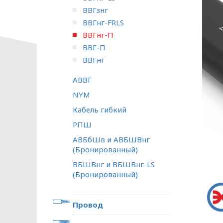
ВВГзнг
ВВГнг-FRLS
ВВГнг-П
ВВГ-П
ВВГнг
АВВГ
NYM
Кабель гибкий
РПШ
АВБбШв и АВБШВнг
(Бронированный)
ВБШВнг и ВБШВнг-LS
(Бронированный)
Провод