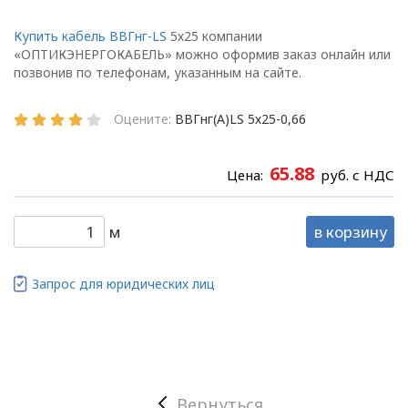
Глава 1
Общие
Купить кабель ВВГнг-LS
5х25 компании
«ОПТИКЭНЕРГОКАБЕЛЬ» можно оформив заказ онлайн или
положения
позвонив по телефонам, указанным на сайте.
Оцените:
ВВГнг(А)LS 5х25-0,66
1.1. Настоящая политика в
отношении обработки
65.88
Цена:
руб. с НДС
персональных данных
в ООО
«ОПТИКЭНЕРГОКАБЕЛЬ»
м
в корзину
(далее – Политика)
определяет
Запрос для юридических лиц
цели, принципы, способы,
условия обработки
персональных данных,
требования к защите
персональных данных,
которые обрабатываются
Вернуться