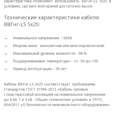
характеристики позволяют использовать ВВГнг-LS 5х25 в
отношении
условиях, где риск возгорания достаточно высок.
обработки
Технические характеристики кабеля
персональных
ВВГнг-LS 5х25:
данных
Номинальное напряжение – 660В
Медная жила - монолитная или многопроволочная
Общество с ограниченной
ответственностью
Максимальный уровень влажности - 98 %
«ОПТИКЭНЕРГОКАБЕЛЬ»
Поддерживаемые температуры – от -50 до +50
УТВЕРЖДАЮ
Период эксплуатации – 30 лет
Директор ООО
«ОПТИКЭНЕРГОКАБЕЛЬ»
Кабель ВВГнг-LS 5х25 соответствует требованиям
В.А. Прокопчук _________​
стандартов ГОСТ 31996-2012 «Кабель силовые
с пластмассовой изоляцией на номинальное напряжение
до 0,66; 1 и 3 кВ . Общие технические условия» и ТР/ТС
г. Минск
004/2011 «О безопасности низковольтного оборудования».