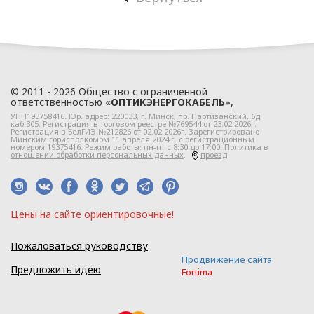
в
ООО «ОПТИКЭНЕРГОКАБЕЛЬ».
1.2. Политика в
отношении персональных
данных разработана с
© 2011 - 2026 Общество с ограниченной
ответственностью «
ОПТИКЭНЕРГОКАБЕЛЬ
»,
учетом требований
УНП193758416. Юр. адрес:
220033
, г.
Минск
,
пр. Партизанский, 6д
,
законодательства
каб.305. Регистрация в торговом реестре №769544 от 23.02.2026г.
Регистрация в БелГИЭ №212826 от 02.02.2026г. Зарегистрировано
Республики Беларусь,
Минским горисполкомом 11 апреля 2024 г. с регистрационным
номером 19375416. Режим работы: пн-пт с 8:30 до 17:00.
Политика в
регулирующего
отношении обработки персональных данных
.
проезд
область защиты
персональных данных.
1.3. Локальные правовые
Цeны нa caйтe opиeнтиpoвoчные!
акты по вопросам
обработки и
Пожаловаться руководству
Продвижение сайта
защиты персональных
Предложить идею
Fortima
данных разрабатываются
на основании Политики в