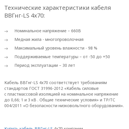
обработки
Технические характеристики кабеля
персональных
ВВГнг-LS 4х70:
данных
Номинальное напряжение – 660В
Медная жила - многопроволочная
Общество с ограниченной
ответственностью
Максимальный уровень влажности - 98 %
«ОПТИКЭНЕРГОКАБЕЛЬ»
Поддерживаемые температуры – от -50 до +50
УТВЕРЖДАЮ
Период эксплуатации – 30 лет
Директор ООО
«ОПТИКЭНЕРГОКАБЕЛЬ»
Кабель ВВГнг-LS 4х70 соответствует требованиям
В.А. Прокопчук _________​
стандартов ГОСТ 31996-2012 «Кабель силовые
с пластмассовой изоляцией на номинальное напряжение
до 0,66; 1 и 3 кВ . Общие технические условия» и ТР/ТС
г. Минск
004/2011 «О безопасности низковольтного оборудования».
Глава 1
Общие
Купить кабель ВВГнг-LS
4х70 компании