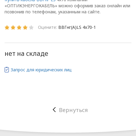
«ОПТИКЭНЕРГОКАБЕЛЬ» можно оформив заказ онлайн или
положения
позвонив по телефонам, указанным на сайте.
Оцените:
ВВГнг(А)LS 4х70-1
1.1. Настоящая политика в
отношении обработки
персональных данных
нет на складе
в ООО
«ОПТИКЭНЕРГОКАБЕЛЬ»
Запрос для юридических лиц
(далее – Политика)
определяет
цели, принципы, способы,
условия обработки
персональных данных,
требования к защите
Вернуться
персональных данных,
которые обрабатываются
в