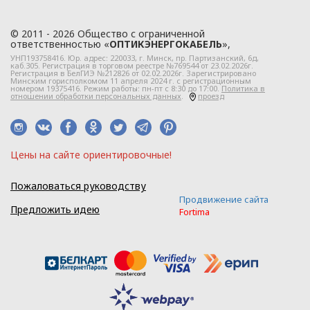
ООО «ОПТИКЭНЕРГОКАБЕЛЬ».
1.2. Политика в
© 2011 - 2026 Общество с ограниченной
отношении персональных
ответственностью «
ОПТИКЭНЕРГОКАБЕЛЬ
»,
данных разработана с
УНП193758416. Юр. адрес:
220033
, г.
Минск
,
пр. Партизанский, 6д
,
каб.305. Регистрация в торговом реестре №769544 от 23.02.2026г.
учетом требований
Регистрация в БелГИЭ №212826 от 02.02.2026г. Зарегистрировано
Минским горисполкомом 11 апреля 2024 г. с регистрационным
номером 19375416. Режим работы: пн-пт с 8:30 до 17:00.
Политика в
законодательства
отношении обработки персональных данных
.
проезд
Республики Беларусь,
регулирующего
область защиты
Цeны нa caйтe opиeнтиpoвoчные!
персональных данных.
1.3. Локальные правовые
Пожаловаться руководству
акты по вопросам
Продвижение сайта
Предложить идею
Fortima
обработки и
защиты персональных
данных разрабатываются
на основании Политики в
отношении персональных
данных ООО