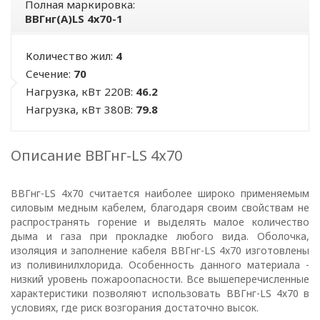
Полная маркировка:
ВВГнг(А)LS 4х70-1
Количество жил:
4
Сечение:
70
Нагрузка, кВт 220В:
46.2
Нагрузка, кВт 380В:
79.8
Описание ВВГнг-LS 4х70
ВВГнг-LS 4х70 считается наиболее широко применяемым
силовым медным кабелем, благодаря своим свойствам не
ПОЛИТИКА
распространять горение и выделять малое количество
дыма и газа при прокладке любого вида. Оболочка,
ОПЕРАТОРА
изоляция и заполнение кабеля ВВГнг-LS 4х70 изготовлены
из поливинилхлорида. Особенность данного материала -
В
низкий уровень пожароопасности. Все вышеперечисленные
характеристики позволяют использовать ВВГнг-LS 4х70 в
отношении
условиях, где риск возгорания достаточно высок.