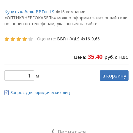
Глава 1
Общие
Купить кабель ВВГнг-LS
4х16 компании
«ОПТИКЭНЕРГОКАБЕЛЬ» можно оформив заказ онлайн или
положения
позвонив по телефонам, указанным на сайте.
Оцените:
ВВГнг(А)LS 4х16-0,66
1.1. Настоящая политика в
отношении обработки
35.40
Цена:
руб. с НДС
персональных данных
в ООО
«ОПТИКЭНЕРГОКАБЕЛЬ»
м
в корзину
(далее – Политика)
определяет
Запрос для юридических лиц
цели, принципы, способы,
условия обработки
персональных данных,
требования к защите
персональных данных,
которые обрабатываются
Вернуться