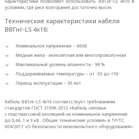
характеристики позволяют использовать ВВГнг-LS 4х16 в
отношении
условиях, где риск возгорания достаточно высок.
обработки
Технические характеристики кабеля
персональных
ВВГнг-LS 4х16:
данных
Номинальное напряжение – 660В
Медная жила - монолитная или многопроволочная
Общество с ограниченной
ответственностью
Максимальный уровень влажности - 98 %
«ОПТИКЭНЕРГОКАБЕЛЬ»
Поддерживаемые температуры – от -50 до +50
УТВЕРЖДАЮ
Период эксплуатации – 30 лет
Директор ООО
«ОПТИКЭНЕРГОКАБЕЛЬ»
Кабель ВВГнг-LS 4х16 соответствует требованиям
В.А. Прокопчук _________​
стандартов ГОСТ 31996-2012 «Кабель силовые
с пластмассовой изоляцией на номинальное напряжение
до 0,66; 1 и 3 кВ . Общие технические условия» и ТР/ТС
г. Минск
004/2011 «О безопасности низковольтного оборудования».