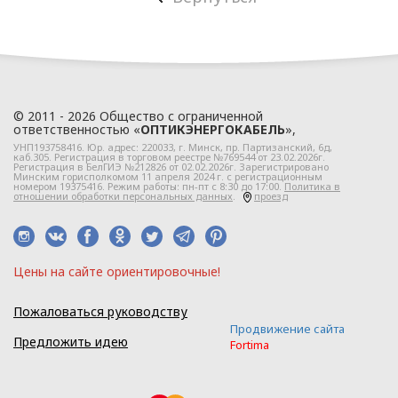
в
ООО «ОПТИКЭНЕРГОКАБЕЛЬ».
1.2. Политика в
отношении персональных
данных разработана с
© 2011 - 2026 Общество с ограниченной
ответственностью «
ОПТИКЭНЕРГОКАБЕЛЬ
»,
учетом требований
УНП193758416. Юр. адрес:
220033
, г.
Минск
,
пр. Партизанский, 6д
,
законодательства
каб.305. Регистрация в торговом реестре №769544 от 23.02.2026г.
Регистрация в БелГИЭ №212826 от 02.02.2026г. Зарегистрировано
Республики Беларусь,
Минским горисполкомом 11 апреля 2024 г. с регистрационным
номером 19375416. Режим работы: пн-пт с 8:30 до 17:00.
Политика в
регулирующего
отношении обработки персональных данных
.
проезд
область защиты
персональных данных.
1.3. Локальные правовые
Цeны нa caйтe opиeнтиpoвoчные!
акты по вопросам
обработки и
Пожаловаться руководству
Продвижение сайта
защиты персональных
Предложить идею
Fortima
данных разрабатываются
на основании Политики в