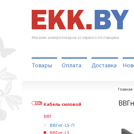
Магазин электротоваров от первого поставщика
Товары
Оплата
Доставка
Нов
Главная
ВВГн
Кабель силовой
ВВГ
ВВГнг-LS-П
ВВГнг-LS