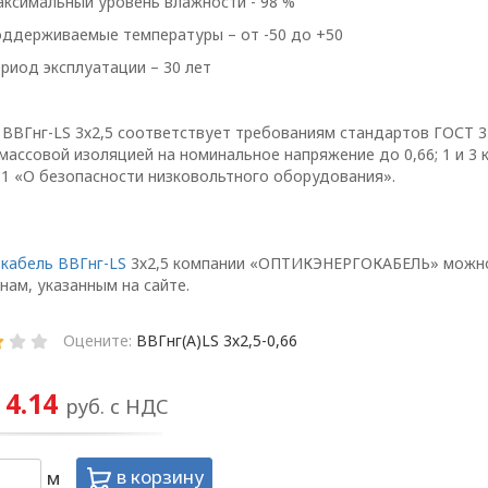
аботки персональных 
ксимальный уровень влажности - 98 %
ддерживаемые температуры – от -50 до +50
нностью
риод эксплуатации – 30 лет
 ВВГнг-LS 3х2,5 соответствует требованиям стандартов ГОСТ 3
массовой изоляцией на номинальное напряжение до 0,66; 1 и 3 
11 «О безопасности низковольтного оборудования».
 кабель ВВГнг-LS
3х2,5 компании «ОПТИКЭНЕРГОКАБЕЛЬ» можно 
нам, указанным на сайте.
Оцените:
ВВГнг(А)LS 3х2,5-0,66
4.14
руб. с НДС
ии обработки персональных данных в ООО «ОПТИ
, условия обработки персональных данных, тре
в корзину
м