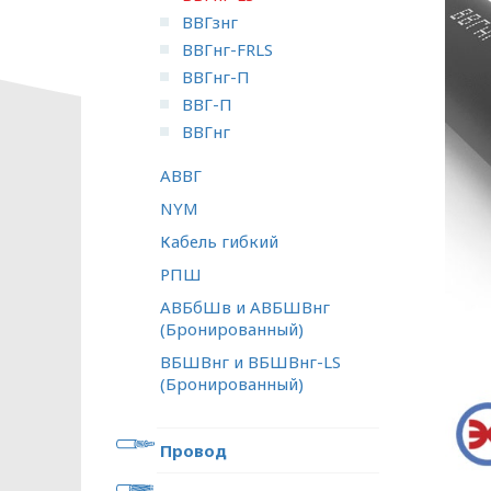
ВВГзнг
ВВГнг-FRLS
ВВГнг-П
ВВГ-П
ВВГнг
АВВГ
NYM
Кабель гибкий
РПШ
АВБбШв и АВБШВнг
(Бронированный)
ВБШВнг и ВБШВнг-LS
(Бронированный)
Провод