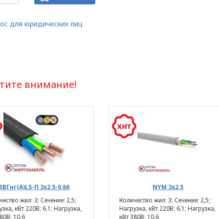
 ООО «ОПТИКЭНЕРГОКАБЕЛЬ».
ьных данных разработана с учетом требований 
ос для юридических лиц
щиты персональных данных.
опросам обработки и защиты персональных данн
х данных ООО «ЭлектроКабельКомплект».
тите внимание!
ние отношений
рсональных данных
ЕЛЬ» в отношении обработки персональных да
ВВГнг(А)LS-П 3х2,5-0,66
NYM 3х2,5
2021 N 99-З «О защите персональных
ество жил: 3; Сечение: 2,5;
Количество жил: 3; Сечение: 2,5;
сональных данных);
зка, кВт 220В: 6.1; Нагрузка,
Нагрузка, кВт 220В: 6.1; Нагрузка,
80В: 10.6
кВт 380В: 10.6