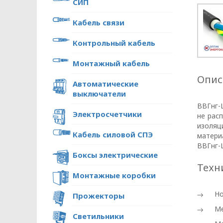
СИП
Кабель связи
Контрольный кабель
Монтажный кабель
Опис
Автоматические
выключатели
ВВГнг-
Электросчетчики
не рас
изоляц
Кабель силовой СПЭ
матери
ВВГнг-L
Боксы электрические
Техн
Монтажные коробки
Но
Прожекторы
ПОЛИТИКА ОПЕРА
Ме
Светильники