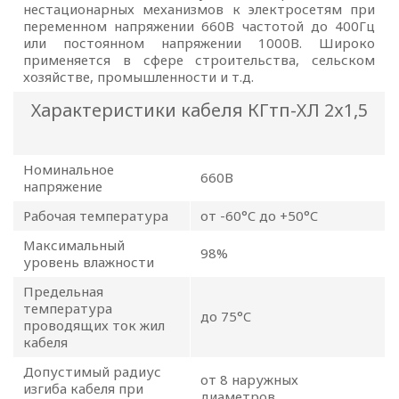
нестационарных механизмов к электросетям при
персональных
переменном напряжении 660В частотой до 400Гц
или постоянном напряжении 1000В. Широко
данных
применяется в сфере строительства, сельском
хозяйстве, промышленности и т.д.
Общество с ограниченной
Характеристики кабеля КГтп-ХЛ 2х1,5
ответственностью
«ОПТИКЭНЕРГОКАБЕЛЬ»
УТВЕРЖДАЮ
Номинальное
660В
напряжение
Директор ООО
«ОПТИКЭНЕРГОКАБЕЛЬ»
Рабочая температура
от -60°C до +50°C
В.А. Прокопчук _________​
Максимальный
98%
уровень влажности
г. Минск
Предельная
температура
до 75°C
проводящих ток жил
Глава 1
кабеля
Общие
Допустимый радиус
от 8 наружных
положения
изгиба кабеля при
диаметров