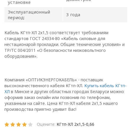
установке
Эксплуатационный
3 года
период:
1.1. Настоящая политика в
отношении обработки
Кабель КГтп-ХЛ 2х1,5 соответствует требованиям
персональных данных
стандартов ГОСТ 24334-80 «Кабель силовые для
в ООО
нестационарой прокладки. Общие технические условия» и
ТР/ТС 004/2011 «О безопасности низковольтного
«ОПТИКЭНЕРГОКАБЕЛЬ»
оборудования».
(далее – Политика)
определяет
цели, принципы, способы,
условия обработки
Компания «ОПТИКЭНЕРГОКАБЕЛЬ» - поставщик
высококачественного кабеля КГтп-ХЛ.
Купить кабель КГтп-
персональных данных,
ХЛ
в Минске и других областных городах Беларуси можно
требования к защите
оформив заказ онлайн или позвонив по телефонам,
персональных данных,
указанным на сайте. Цена КГтп-ХЛ кабеля 2х1,5 нашего
которые обрабатываются
производства приятно удивит Вас!
в
ООО «ОПТИКЭНЕРГОКАБЕЛЬ».
Оцените:
КГтп-ХЛ 2х1,5-0,66
1.2. Политика в