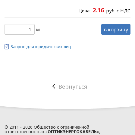
отношении персональных
2.16
Цена:
руб. с НДС
данных разработана с
учетом требований
законодательства
м
в корзину
Республики Беларусь,
регулирующего
Запрос для юридических лиц
область защиты
персональных данных.
1.3. Локальные правовые
акты по вопросам
обработки и
Вернуться
защиты персональных
данных разрабатываются
на основании Политики в
отношении персональных
данных ООО
«ЭлектроКабельКомплект».
© 2011 - 2026 Общество с ограниченной
ответственностью «
ОПТИКЭНЕРГОКАБЕЛЬ
»,