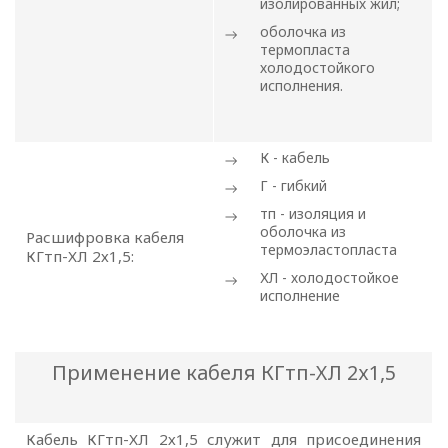
изолированных жил;
оболочка из
термопласта
холодостойкого
исполнения.
К - кабель
Г - гибкий
тп -
изоляция и
оболочка из
Расшифровка кабеля
термоэластопласта
КГтп-ХЛ 2х1,5:
ПОЛИТИКА
ХЛ -
холодостойкое
исполнение
ОПЕРАТОРА
В
Применение кабеля КГтп-ХЛ 2х1,5
отношении
обработки
Кабель КГтп-ХЛ 2х1,5 служит для присоединения