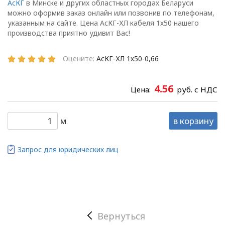
АсКГ
в Минске и других областных городах Беларуси
в
можно оформив заказ онлайн или позвонив по телефонам,
ООО «ОПТИКЭНЕРГОКАБЕЛЬ».
указанным на сайте. Цена АсКГ-ХЛ кабеля 1х50 нашего
производства приятно удивит Вас!
1.2. Политика в
отношении персональных
данных разработана с
Оцените:
АсКГ-ХЛ 1х50-0,66
учетом требований
законодательства
4.56
Цена:
руб. с НДС
Республики Беларусь,
регулирующего
область защиты
м
в корзину
персональных данных.
1.3. Локальные правовые
Запрос для юридических лиц
акты по вопросам
обработки и
защиты персональных
данных разрабатываются
на основании Политики в
Вернуться
отношении персональных