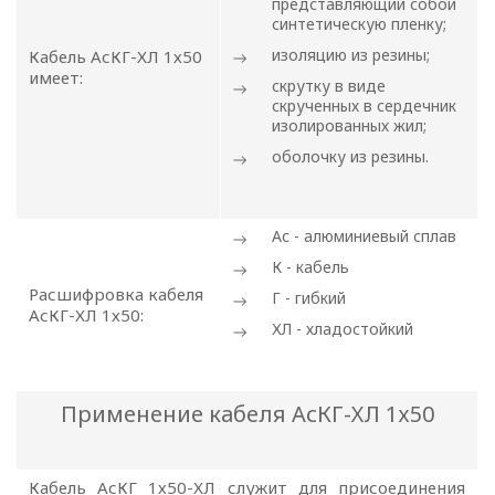
представляющий собой
синтетическую пленку;
изоляцию из резины;
Кабель АсКГ-ХЛ 1х50
имеет:
скрутку в виде
скрученных в сердечник
изолированных жил;
оболочку из резины.
Ас - алюминиевый сплав
К - кабель
Расшифровка кабеля
Г - гибкий
АсКГ-ХЛ 1х50:
ХЛ - хладостойкий
ПОЛИТИКА
Применение кабеля АсКГ-ХЛ 1х50
ОПЕРАТОРА
В
Кабель АсКГ 1х50-ХЛ служит для присоединения