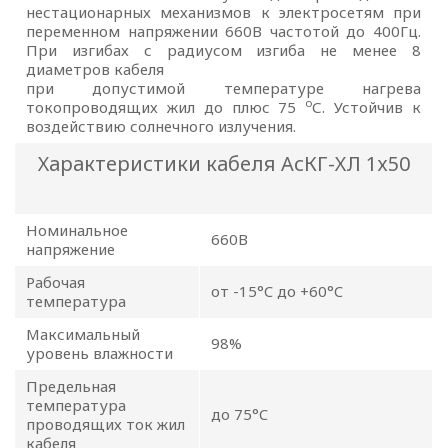
отношении
нестационарных механизмов к электросетям при
переменном напряжении 660В частотой до 400Гц.
обработки
При изгибах с радиусом изгиба не менее 8
диаметров кабеля
персональных
при допустимой температуре нагрева
о
токопроводящих жил до плюс 75
С. Устойчив к
данных
воздействию солнечного излучения.
Характеристики кабеля АсКГ-ХЛ 1х50
Общество с ограниченной
ответственностью
«ОПТИКЭНЕРГОКАБЕЛЬ»
Номинальное
660В
напряжение
УТВЕРЖДАЮ
Рабочая
Директор ООО
от -15°C до +60°C
температура
«ОПТИКЭНЕРГОКАБЕЛЬ»
В.А. Прокопчук _________​
Максимальный
98%
уровень влажности
Предельная
г. Минск
температура
до 75°C
проводящих ток жил
кабеля