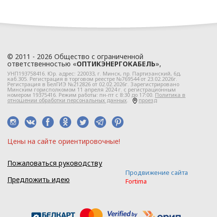
данных ООО
«ЭлектроКабельКомплект».
Глава 2
© 2011 - 2026 Общество с ограниченной
ответственностью «
ОПТИКЭНЕРГОКАБЕЛЬ
»,
Правовое
УНП193758416. Юр. адрес:
220033
, г.
Минск
,
пр. Партизанский, 6д
,
каб.305. Регистрация в торговом реестре №769544 от 23.02.2026г.
регулирование
Регистрация в БелГИЭ №212826 от 02.02.2026г. Зарегистрировано
Минским горисполкомом 11 апреля 2024 г. с регистрационным
номером 19375416. Режим работы: пн-пт с 8:30 до 17:00.
Политика в
отношений
отношении обработки персональных данных
.
проезд
в сфере
обработки
Цeны нa caйтe opиeнтиpoвoчные!
персональных
Пожаловаться руководству
данных
Продвижение сайта
Предложить идею
Fortima
2.1. Политика ООО
«ОПТИКЭНЕРГОКАБЕЛЬ» в