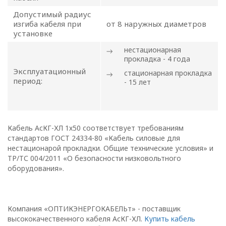
Глава 1
Общие
Допустимый радиус
изгиба кабеля при
от 8 наружных диаметров
положения
установке
нестационарная
прокладка - 4 года
Эксплуатационный
стационарная прокладка
1.1. Настоящая политика в
период:
- 15 лет
отношении обработки
персональных данных
в ООО
«ОПТИКЭНЕРГОКАБЕЛЬ»
Кабель АсКГ-ХЛ 1х50 соответствует требованиям
(далее – Политика)
стандартов ГОСТ 24334-80 «Кабель силовые для
определяет
нестационарой прокладки. Общие технические условия» и
ТР/ТС 004/2011 «О безопасности низковольтного
цели, принципы, способы,
оборудования».
условия обработки
персональных данных,
требования к защите
персональных данных,
Компания «ОПТИКЭНЕРГОКАБЕЛЬт» - поставщик
высококачественного кабеля АсКГ-ХЛ.
Купить кабель
которые обрабатываются