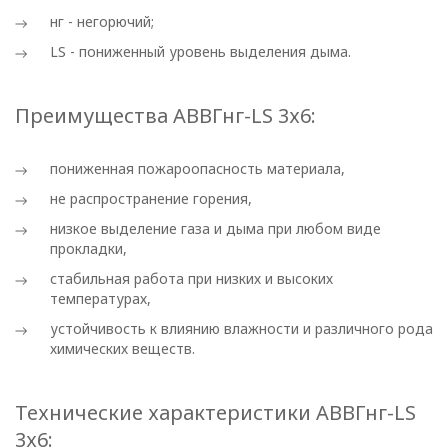
нг - негорючий;
LS - пониженный уровень выделения дыма.
Преимущества АВВГнг-LS 3х6:
пониженная пожароопасность материала,
ПОЛИТИКА
не распространение горения,
ОПЕРАТОРА
низкое выделение газа и дыма при любом виде
прокладки,
В
стабильная работа при низких и высоких
отношении
температурах,
устойчивость к влиянию влажности и различного рода
обработки
химических веществ.
персональных
Технические характеристики АВВГнг-LS
данных
3х6: