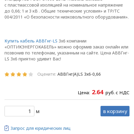
отношении обработки
с пластмассовой изоляцией на номинальное напряжение
персональных данных
до 0,66; 1 и 3 кВ . Общие технические условия» и ТР/ТС
004/2011 «О безопасности низковольтного оборудования».
в ООО
«ОПТИКЭНЕРГОКАБЕЛЬ»
(далее – Политика)
определяет
Купить кабель АВВГнг-LS
3х6 компании
цели, принципы, способы,
«ОПТИКЭНЕРГОКАБЕЛЬ» можно оформив заказ онлайн или
позвонив по телефонам, указанным на сайте. Цена АВВГнг-
условия обработки
LS 3х6 приятно удивит Вас!
персональных данных,
требования к защите
Оцените:
АВВГнг(А)LS 3х6-0,66
персональных данных,
которые обрабатываются
в
2.64
Цена:
руб. с НДС
ООО «ОПТИКЭНЕРГОКАБЕЛЬ».
1.2. Политика в
м
в корзину
отношении персональных
данных разработана с
Запрос для юридических лиц
учетом требований