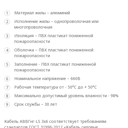
Общество с ограниченной
ответственностью
Материал жилы – алюминий
«ОПТИКЭНЕРГОКАБЕЛЬ»
Исполнение жилы – однопроволочная или
многопроволочная
УТВЕРЖДАЮ
Директор ООО
Изоляция – ПВХ пластикат пониженной
пожароопасности
«ОПТИКЭНЕРГОКАБЕЛЬ»
В.А. Прокопчук _________​
Оболочка – ПВХ пластикат пониженной
пожароопасности
Заполнение - ПВХ пластикат пониженной
г. Минск
пожароопасности
Номинальное напряжение – 660В
Глава 1
Рабочая температура от - 50°C до + 50°C
Общие
Максимально допустимый уровень влажности - 98%
положения
Срок службы – 30 лет
Кабель АВВГнг-LS 3х6 соответствует требованиям
1.1. Настоящая политика в
стандартов ГОСТ 31996-2012 «Кабель силовые