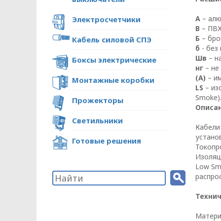
А
– ал
Электросчетчики
В
– ПВХ
Б
– бро
Кабель силовой СПЭ
б
- без
Шв
– н
Боксы электрические
нг
– не
(А)
– им
Монтажные коробки
ПОЛИТИКА ОПЕРА
LS
– из
Smoke)
Прожекторы
В отношении обр
Описан
Светильники
Кабели
Общество с ограниченной ответстве
устано
Готовые решения
«ОПТИКЭНЕРГОКАБЕЛЬ»
Токопр
Изоляц
УТВЕРЖДАЮ
Low Smo
Директор ООО
распрос
«ОПТИКЭНЕРГОКАБЕЛЬ»
В.А. Прокопчук _________​
Технич
Матери