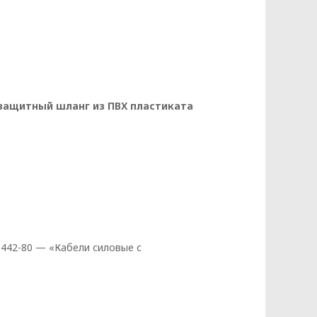
 защитный шланг из ПВХ пластиката
КЭНЕРГОКАБЕЛЬ» (далее – Политика)
бования к защите персональных
законодательства Республики
ых разрабатываются на основании
442-80 — «Кабели силовые с