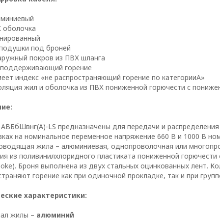
юминиевый
 оболочка
нированный
 подушки под броней
аружный покров из ПВХ шланга
 поддерживающий горение
еет индекс «не распространяющий горение по категорииА»
ТОРА
оляция жил и оболочка из ПВХ пониженной горючести с пониже
.
аботки персональных 
ие:
 АВБбШвнг(А)-LS предназначены для передачи и распределения
нностью
вках на номинальное переменное напряжение 660 В и 1000 В ном
оводящая жила – алюминиевая, однопроволочная или многопро
ия из поливинилхлоридного пластиката пониженной горючести 
ke). Броня выполнена из двух стальных оцинкованных лент. Кол
траняют горение как при одиночной прокладке, так и при групп
еские характеристики:
ал жилы –
алюминий