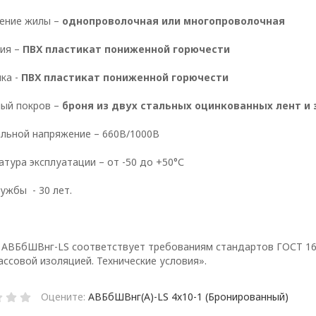
ение жилы –
однопроволочная или многопроволочная
ия –
ПВХ пластикат пониженной горючести
ка -
ПВХ пластикат пониженной горючести
ый покров –
броня из двух стальных оцинкованных лент и
ии обработки персональных данных в ООО «ОПТИ
льной напряжение – 660В/1000В
, условия обработки персональных данных, тре
 ООО «ОПТИКЭНЕРГОКАБЕЛЬ».
тура эксплуатации – от -50 до +50°С
ьных данных разработана с учетом требований 
ужбы - 30 лет.
щиты персональных данных.
опросам обработки и защиты персональных данн
х данных ООО «ЭлектроКабельКомплект».
 АВБбШВнг-LS соответствует требованиям стандартов ГОСТ 16
ссовой изоляцией. Технические условия».
Оцените:
АВБбШВнг(А)-LS 4х10-1 (Бронированный)