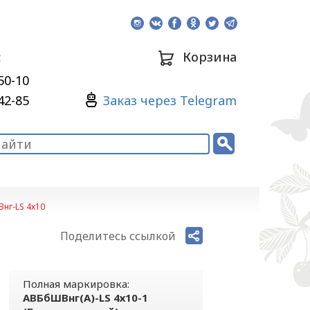
:
Корзина
50-10
Зaкaз через Telegram
42-85
нг-LS 4х10
Поделитесь ссылкой
Полная маркировка:
АВБбШВнг(А)-LS 4х10-1