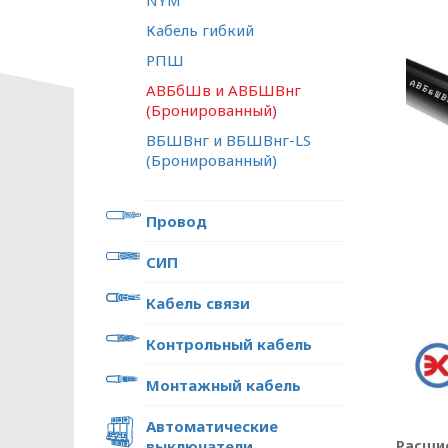
NYM
Кабель гибкий
РПШ
АВБбШв и АВБШВнг
(Бронированный)
ВБШВнг и ВБШВнг-LS
(Бронированный)
Провод
СИП
Кабель связи
Контрольный кабель
Монтажный кабель
Автоматические
Расши
выключатели