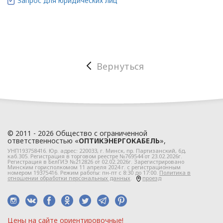
Запрос для юридических лиц
требования к защите
персональных данных,
которые обрабатываются
в
ООО «ОПТИКЭНЕРГОКАБЕЛЬ».
Вернуться
1.2. Политика в
отношении персональных
данных разработана с
учетом требований
законодательства
Республики Беларусь,
© 2011 - 2026 Общество с ограниченной
ответственностью «
ОПТИКЭНЕРГОКАБЕЛЬ
»,
регулирующего
УНП193758416. Юр. адрес:
220033
, г.
Минск
,
пр. Партизанский, 6д
,
область защиты
каб.305. Регистрация в торговом реестре №769544 от 23.02.2026г.
Регистрация в БелГИЭ №212826 от 02.02.2026г. Зарегистрировано
персональных данных.
Минским горисполкомом 11 апреля 2024 г. с регистрационным
номером 19375416. Режим работы: пн-пт с 8:30 до 17:00.
Политика в
отношении обработки персональных данных
.
проезд
1.3. Локальные правовые
акты по вопросам
обработки и
защиты персональных
Цeны нa caйтe opиeнтиpoвoчные!