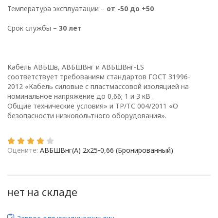
г. Минск
Температура эксплуатации –
от -50 до +50
Срок службы –
30 лет
Глава 1
Общие
положения
Кабель АВБШв, АВБШВнг и АВБШВнг-LS
соответствует требованиям стандартов ГОСТ 31996-
2012 «Кабель силовые с пластмассовой изоляцией на
номинальное напряжение до 0,66; 1 и 3 кВ .
Общие технические условия» и ТР/ТС 004/2011 «О
1.1. Настоящая политика в
безопасности низковольтного оборудования».
отношении обработки
персональных данных
в ООО
Оцените:
АВБШВнг(А) 2х25-0,66 (Бронированный)
«ОПТИКЭНЕРГОКАБЕЛЬ»
(далее – Политика)
определяет
цели, принципы, способы,
нет на складе
условия обработки
персональных данных,