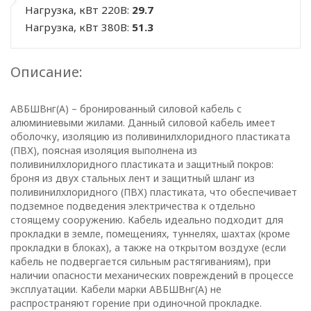
Нагрузка, кВт 220В:
29.7
Нагрузка, кВт 380В:
51.3
Описание:
АВБШВнг(А) – бронированный силовой кабель с
алюминиевыми жилами. Данный силовой кабель имеет
оболочку, изоляцию из поливинилхлоридного пластиката
(ПВХ), поясная изоляция выполнена из
поливинилхлоридного пластиката и защитный покров:
броня из двух стальных лент и защитный шланг из
поливинилхлоридного (ПВХ) пластиката, что обеспечивает
подземное подведения электричества к отдельно
стоящему сооружению. Кабель идеально подходит для
прокладки в земле, помещениях, туннелях, шахтах (кроме
прокладки в блоках), а также на открытом воздухе (если
кабель не подвергается сильным растягиваниям), при
наличии опасности механических повреждений в процессе
ПОЛИТИКА
эксплуатации. Кабели марки АВБШВнг(А) не
распространяют горение при одиночной прокладке.