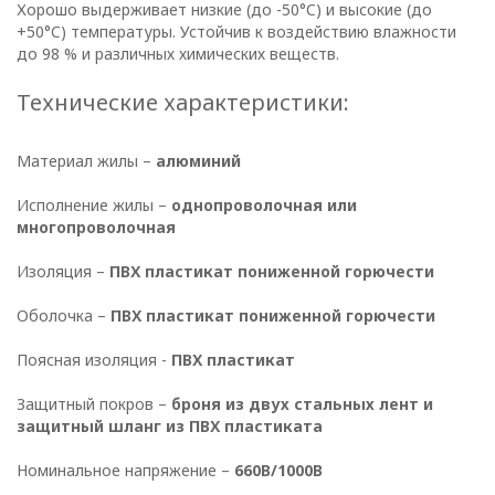
ОПЕРАТОРА
Хорошо выдерживает низкие (до -50°C) и высокие (до
+50°C) температуры. Устойчив к воздействию влажности
В
до 98 % и различных химических веществ.
отношении
Технические характеристики:
обработки
Материал жилы –
алюминий
персональных
Исполнение жилы –
однопроволочная или
данных
многопроволочная
Изоляция –
ПВХ пластикат пониженной горючести
Общество с ограниченной
ответственностью
Оболочка –
ПВХ пластикат пониженной горючести
«ОПТИКЭНЕРГОКАБЕЛЬ»
Поясная изоляция -
ПВХ пластикат
УТВЕРЖДАЮ
Директор ООО
Защитный покров –
броня из двух стальных лент и
«ОПТИКЭНЕРГОКАБЕЛЬ»
защитный шланг из ПВХ пластиката
В.А. Прокопчук _________​
Номинальное напряжение –
660В/1000В